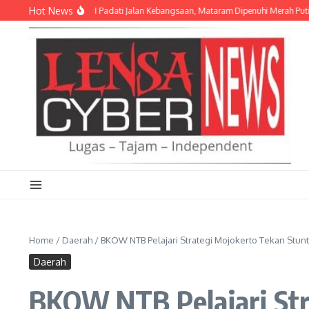
Lewati ke konten
Hot News
Pelajar hingga TNI Padati Jalan Kebangsaan, Mataram Dipenuhi Merah Putih
Ba
Home
/
Daerah
/
BKOW NTB Pelajari Strategi Mojokerto Tekan Stunt
Daerah
BKOW NTB Pelajari Str