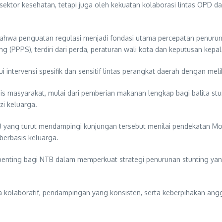
h sektor kesehatan, tetapi juga oleh kekuatan kolaborasi lintas OPD 
wa penguatan regulasi menjadi fondasi utama percepatan penurunan 
 (PPPS), terdiri dari perda, peraturan wali kota dan keputusan kepa
 intervensi spesifik dan sensitif lintas perangkat daerah dengan mel
s masyarakat, mulai dari pemberian makanan lengkap bagi balita stu
i keluarga.
 yang turut mendampingi kunjungan tersebut menilai pendekatan Mo
 berbasis keluarga.
enting bagi NTB dalam memperkuat strategi penurunan stunting yang
rja kolaboratif, pendampingan yang konsisten, serta keberpihakan an