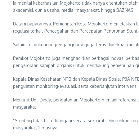
Ia menilai keberhasilan Mojokerto tidak hanya ditentukan ole
akademisi, dunia usaha, media, masyarakat, hingga BAZNAS.
Dalam paparannya, Pemerintah Kota Mojokerto menjelaskan bah
regulasi terkait Pencegahan dan Percepatan Penurunan Stunting
Selain itu, dukungan penganggaran juga terus diperkuat melalui
Pemkot Mojokerto juga menghadirkan berbagai inovasi berbasi
pengelolaan sampah organik untuk mendukung pemenuhan giz
Kepala Dinas Kesehatan NTB dan Kepala Dinas Sosial P3A NTB
penguatan monitoring-evaluasi, serta keberlanjutan intervensi
Menurut Umi Dinda, pengalaman Mojokerto menjadi referensi p
masyarakat.
“Stunting tidak bisa ditangani secara sektoral. Dibutuhkan ke
masyarakat,”tegasnya.