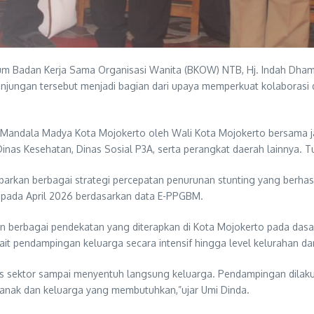
 Badan Kerja Sama Organisasi Wanita (BKOW) NTB, Hj. Indah Dhamay
unjungan tersebut menjadi bagian dari upaya memperkuat kolaborasi d
dala Madya Kota Mojokerto oleh Wali Kota Mojokerto bersama jajar
i Dinas Kesehatan, Dinas Sosial P3A, serta perangkat daerah lainnya. T
kan berbagai strategi percepatan penurunan stunting yang berhasil
en pada April 2026 berdasarkan data E-PPGBM.
 berbagai pendekatan yang diterapkan di Kota Mojokerto pada dasar
rkait pendampingan keluarga secara intensif hingga level kelurahan 
s sektor sampai menyentuh langsung keluarga. Pendampingan dilakukan
a anak dan keluarga yang membutuhkan,”ujar Umi Dinda.