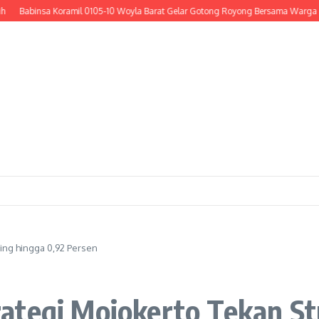
binsa Koramil 0105-10 Woyla Barat Gelar Gotong Royong Bersama Warga Cor Bada
ing hingga 0,92 Persen
ategi Mojokerto Tekan St