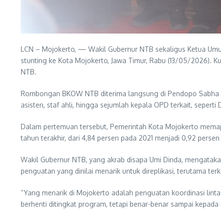
LCN – Mojokerto, — Wakil Gubernur NTB sekaligus Ketua Umum
stunting ke Kota Mojokerto, Jawa Timur, Rabu (13/05/2026). K
NTB.
Rombongan BKOW NTB diterima langsung di Pendopo Sabha Man
asisten, staf ahli, hingga sejumlah kepala OPD terkait, sepert
Dalam pertemuan tersebut, Pemerintah Kota Mojokerto memapar
tahun terakhir, dari 4,84 persen pada 2021 menjadi 0,92 pers
Wakil Gubernur NTB, yang akrab disapa Umi Dinda, mengatakan
penguatan yang dinilai menarik untuk direplikasi, terutama te
“Yang menarik di Mojokerto adalah penguatan koordinasi linta
berhenti ditingkat program, tetapi benar-benar sampai kepad