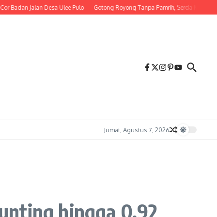
n Jalan Desa Ulee Pulo
Gotong Royong Tanpa Pamrih, Serda M. Irwandi Ba
Jumat, Agustus 7, 2026
unting hingga 0,92