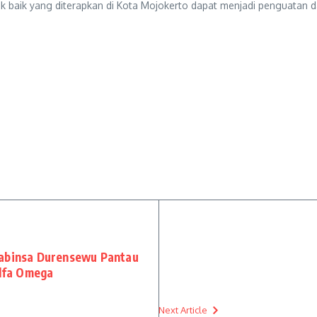
tik baik yang diterapkan di Kota Mojokerto dapat menjadi penguata
Babinsa Durensewu Pantau
Alfa Omega
Next Article