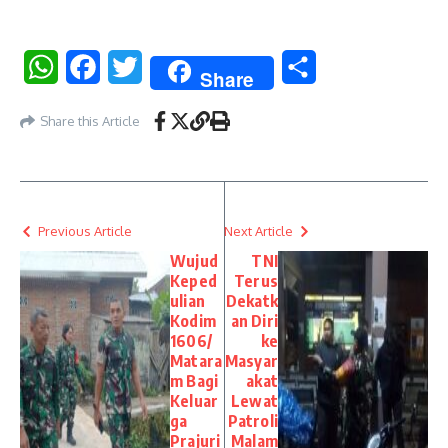
WhatsApp
Facebook
Twitter
Share
Share
Share this Article
Previous Article
Next Article
Wujud
TNI
Keped
Terus
ulian
Dekatk
Kodim
an Diri
1606/
ke
Matara
Masyar
m Bagi
akat
Keluar
Lewat
ga
Patroli
Prajuri
Malam