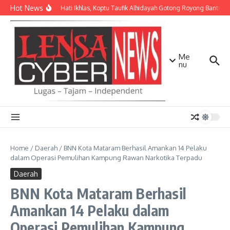
Lewati ke konten
Hot News
Dengan Hati Ikhlas, Koptu Taufik Alhidayah Gotong Royong Bantu 
Me
nu
Home
/
Daerah
/
BNN Kota Mataram Berhasil Amankan 14 Pelaku
dalam Operasi Pemulihan Kampung Rawan Narkotika Terpadu
Daerah
BNN Kota Mataram Berhasil
Amankan 14 Pelaku dalam
Operasi Pemulihan Kampung