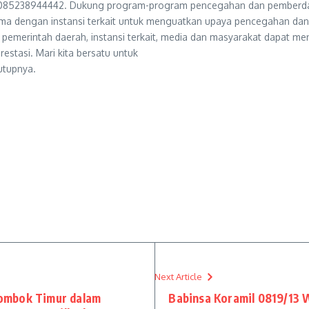
 085238944442. Dukung program-program pencegahan dan pemberday
sama dengan instansi terkait untuk menguatkan upaya pencegahan dan
 pemerintah daerah, instansi terkait, media dan masyarakat dapat 
estasi. Mari kita bersatu untuk
utupnya.
Next Article
ombok Timur dalam
Babinsa Koramil 0819/13