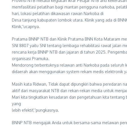
Provinsi NTB melalui kegiatan Ikrar Pelajar NTB anti kekera
memfasilitasi pelatihan bagi mantan pengguna narkoba, pelati
hari, lokasi pelatihan dikawasan rawan Narkoba di
Desa tanjung kabupaten lombok utara. Klinik yang ada di BNN
Klinik,”ucapnya.
Pratama BNNP NTB dan Klinik Pratama BNN Kota Mataram mend
SNI 8807 yaitu SNI tentang lembaga rehabilitasi rawat jalan me
rencana kerja BNNP NTB dan jajaran di tahun 2025. Pengemba
organisasi Pramuka.
Mendorong terbentuknya relawan anti Narkoba pada seluruh ko
didaerah akan menggunakan system rekam medis elektronik ya
Masih kata Ridwan, Tidak dapat dipungkiri bahwa peredaran 
aktif dari masyarakat NTB dan rekan-rekan media untuk menj
Mari kita tingkatkan kesadaran dan pengetahuan kita tentang
yang
lebih efektif,”pungkasnya.
BNNP NTB mengajak Anda untuk bersama-sama melawan pereda