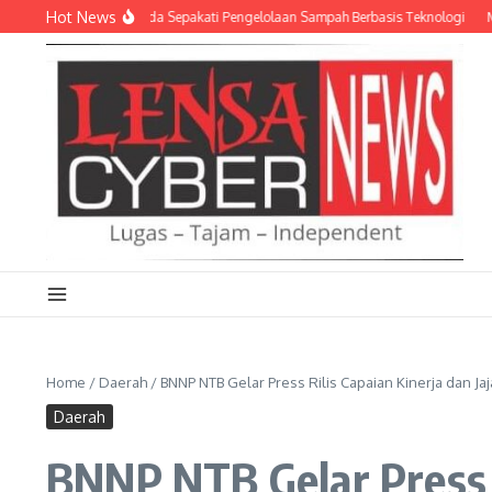
Lewati ke konten
Hot News
 dan Empat Pemda Sepakati Pengelolaan Sampah Berbasis Teknologi
Meriahka
Home
/
Daerah
/
BNNP NTB Gelar Press Rilis Capaian Kinerja dan Ja
Daerah
BNNP NTB Gelar Press R