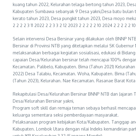
kuang tahun 2022, Kelurahan telaga bertong tahun 2023, Des
Kabupaten Sumbawa sebanyak 9 Desa yakni,Desa batu bulan ta
kerato tahun 2023, Desa pungkit tahun 2023, Desa moyo m
2 2 2 2 3 11 2022 2 2 3 3 2 12 2023 2 2 2 2 2 10 2024 2 2 2 2 2 1
Selain intervensi Desa Bersinar yang dilakukan oleh BNNP NTB
Bersinar di Provinsi NTB yang ditetapkan melalui SK Gubernur
melaksanakan berbagai kegiatan sosialisasi, edukasi di Bida
capaian Desa/Kelurahan bersinar telah mencapai 100% denga
Kecamatan. Palibelo, Kabupaten. Bima (Tahun 2021) Kelurahan
2022) Desa Talabiu, Kecamatan. Woha, Kabupaten. Bima (Tah
(Tahun 2023), Kelurahan. Nae Kecamatan. Rasanae Barat Kot
Rekapitulasi Desa/Kelurahan Bersinar BNNP NTB dan Jajaran 
Desa/Kelurahan Bersinar yakni,
Program soft skill dan remaja teman sebaya berhasil mencapai
keluarga sementara seksi pemberdayaan masyarakat.
Pelaksanaan program kebijakan Kota/Kabupaten. Tanggap anca
Kabupaten. Lombok Utara dengan nilai Indeks kemandirian parti
untuk IKP Keseluruhan 3.32 (Sangane Mandiri).