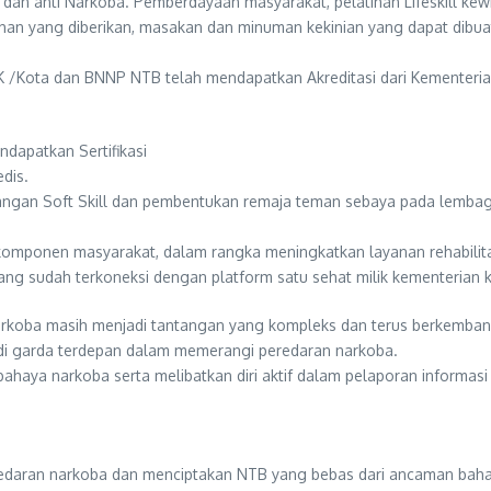
san dan anti Narkoba. Pemberdayaan masyarakat, pelatihan Lifeskill
han yang diberikan, masakan dan minuman kekinian yang dapat dibuat 
K /Kota dan BNNP NTB telah mendapatkan Akreditasi dari Kementeria
apatkan Sertifikasi
dis.
ngan Soft Skill dan pembentukan remaja teman sebaya pada lembaga
mponen masyarakat, dalam rangka meningkatkan layanan rehabilitasi
ng sudah terkoneksi dengan platform satu sehat milik kementerian 
narkoba masih menjadi tantangan yang kompleks dan terus berkemban
adi garda terdepan dalam memerangi peredaran narkoba.
 bahaya narkoba serta melibatkan diri aktif dalam pelaporan inform
ran narkoba dan menciptakan NTB yang bebas dari ancaman bahaya