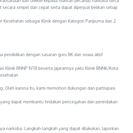
 kewirausahaan dan UMKM kepada mantan pecandu narkoba serta
secara simpel dan cepat serta dapat diperjual belikan setiap
n Kesehatan sebagai Klinik dengan Kategori Paripurna dan 2
 pendidikan dengan sasaran guru BK dan siswa aktif
 Klinik BNNP NTB beserta jajarannya yaitu Klinik BNNK/Kota
kesehatan
g. Oleh karena itu, kami memohon dukungan dan partisipasi
asi yang dapat membantu tindakan pencegahan dan penindakan
 narkoba. Langkah-langkah yang dapat dilakukan, laporkan