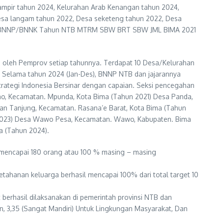
ampir tahun 2024, Kelurahan Arab Kenangan tahun 2024,
Desa langam tahun 2022, Desa seketeng tahun 2022, Desa
inar BNNP/BNNK Tahun NTB MTRM SBW BRT SBW JML BIMA 2021
si oleh Pemprov setiap tahunnya. Terdapat 10 Desa/Kelurahan
ta. Selama tahun 2024 (Jan-Des), BNNP NTB dan jajarannya
rategi Indonesia Bersinar dengan capaian. Seksi pencegahan
ao, Kecamatan. Mpunda, Kota Bima (Tahun 2021) Desa Panda,
han Tanjung, Kecamatan. Rasana’e Barat, Kota Bima (Tahun
 2023) Desa Wawo Pesa, Kecamatan. Wawo, Kabupaten. Bima
a (Tahun 2024).
 mencapai 180 orang atau 100 % masing – masing
tahanan keluarga berhasil mencapai 100% dari total target 10
erhasil dilaksanakan di pemerintah provinsi NTB dan
an, 3,35 (Sangat Mandiri) Untuk Lingkungan Masyarakat, Dan