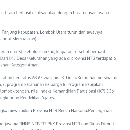
Utara berhasil dilaksanakan dengan hasil rintisan usaha
n,Tanjung Kabupaten, Lombok Utara turun dari awalnya
(Sangat Memuaskan).
erah dan Stakeholder terkait, kegiatan tersebut berhasil
ri 1143 Desa/Kelurahan yang ada di provinsi NTB terdapat 6
rahan Kategori Aman.
rahan berstatus 63 63 waspada 3. Desa/Kelurahan bersinar di
96.7. program ketahanan keluarga 8. Program kebijakan
ok tengah, nilai Indeks Kemandirian Partisipasi (IKP) 3,36
Lingkungan Pendidikan,”ujarnya.
ngka mewujudkan Provinsi NTB Bersih Narkoba.Pencegahan,
i kerjasama BNNP NTB,TP. PKK Provinsi NTB dan Dinas Dikbud