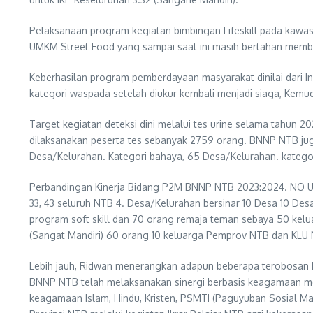
Pelaksanaan program kegiatan bimbingan Lifeskill pada kawa
UMKM Street Food yang sampai saat ini masih bertahan mem
Keberhasilan program pemberdayaan masyarakat dinilai dari 
kategori waspada setelah diukur kembali menjadi siaga, Kemu
Target kegiatan deteksi dini melalui tes urine selama tahun 20
dilaksanakan peserta tes sebanyak 2759 orang. BNNP NTB jug
Desa/Kelurahan. Kategori bahaya, 65 Desa/Kelurahan. katego
Perbandingan Kinerja Bidang P2M BNNP NTB 2023:2024. NO Ura
33, 43 seluruh NTB 4. Desa/Kelurahan bersinar 10 Desa 10 De
program soft skill dan 70 orang remaja teman sebaya 50 kelu
(Sangat Mandiri) 60 orang 10 keluarga Pemprov NTB dan KLU Nil
Lebih jauh, Ridwan menerangkan adapun beberapa terobosan 
BNNP NTB telah melaksanakan sinergi berbasis keagamaan mel
keagamaan Islam, Hindu, Kristen, PSMTI (Paguyuban Sosial Ma