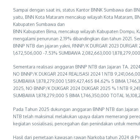
Sampai dengan saat ini, status Kantor BNNK Sumbawa dan BN
yaitu, BNN Kota Mataram mencakup wilayah Kota Mataram,
Kabupaten Sumbawa dan
BNN Kabupaten Bima, mencakup wilayah Kabupaten Dompu, Kabu
mengalami penurunan 2.19% dibandingkan dan tahun 2021. Se
BNNP NTB dan jajaran yakni, RNNP/K DURGAR 2023 DURGAR 20
1,672,506,000 -7.53% SUMBAWA 2,082,663,000 1,878,279,000 
Sementara realisasi anggaran BNNP NTB dan Jajaran TA. 2024 
NO BNNP/K DUKGAR 2024 REALISASI 2024 1 NTB 9,241,066,000
SUMBAWA 1,878,279,000 1,589,427,465 84.62% 5 BIMA 1,746,3
2025, NO BNNP/K DUKGAR 2024 DUKGAR 2025 % 1 NTB 9,241,06
SUMBAWA 1,878,279,000 5 BIMA 1,746,350,000 TOTAL 16,108,29
Pada Tahun 2025 dukungan anggaran BNNP NTB dan Jajaran se
NTB telah maksimal melakukan upaya dalam memerangi peredar
kegiatan sosialisasi, pencegahan dan penindakan untuk memutu
Hasil dari pemetaan kawasan rawan Narkoba tahun 2024 di Pr