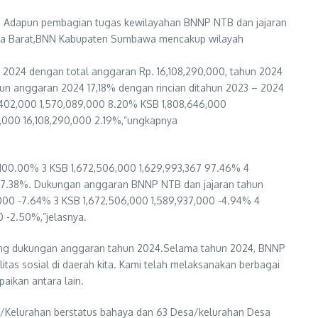
t. Adapun pembagian tugas kewilayahan BNNP NTB dan jajaran
wa Barat,BNN Kabupaten Sumbawa mencakup wilayah
2024 dengan total anggaran Rp. 16,108,290,000, tahun 2024
un anggaran 2024 17,18% dengan rincian ditahun 2023 – 2024
402,000 1,570,089,000 8.20% KSB 1,808,646,000
,000 16,108,290,000 2.19%,”ungkapnya
00.00% 3 KSB 1,672,506,000 1,629,993,367 97.46% 4
 97.38%. Dukungan anggaran BNNP NTB dan jajaran tahun
0 -7.64% 3 KSB 1,672,506,000 1,589,937,000 -4.94% 4
 -2.50%,”jelasnya.
ding dukungan anggaran tahun 2024.Selama tahun 2024, BNNP
s sosial di daerah kita. Kami telah melaksanakan berbagai
aikan antara lain.
a/Kelurahan berstatus bahaya dan 63 Desa/kelurahan Desa