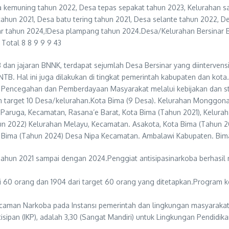
a kemuning tahun 2022, Desa tepas sepakat tahun 2023, Kelurahan s
hun 2021, Desa batu tering tahun 2021, Desa selante tahun 2022, 
ekar tahun 2024,!Desa plampang tahun 2024.Desa/Kelurahan Bers
0 Total 8 8 9 9 9 43
 dan jajaran BNNK, terdapat sejumlah Desa Bersinar yang diinterven
 NTB. Hal ini juga dilakukan di tingkat pemerintah kabupaten dan ko
ng Pencegahan dan Pemberdayaan Masyarakat melalui kebijakan dan st
n target 10 Desa/kelurahan.Kota Bima (9 Desa). Kelurahan Monggon
 Paruga, Kecamatan, Rasana’e Barat, Kota Bima (Tahun 2021), Kelura
un 2022) Kelurahan Melayu, Kecamatan. Asakota, Kota Bima (Tahun
a Bima (Tahun 2024) Desa Nipa Kecamatan. Ambalawi Kabupaten. Bim
Tahun 2021 sampai dengan 2024.Penggiat antisipasinarkoba berhasil
 60 orang dan 1904 dari target 60 orang yang ditetapkan.Program ke
man Narkoba pada Instansı pemerintah dan lingkungan masyarakat b
sipan (IKP), adalah 3,30 (Sangat Mandiri) untuk Lingkungan Pendidik