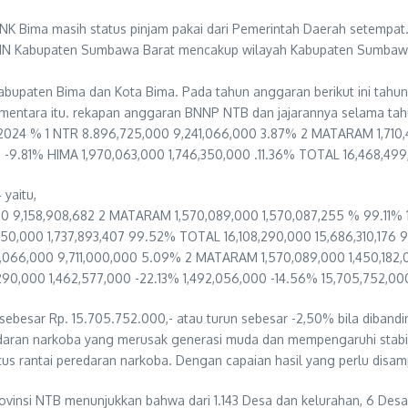
NK Bima masih status pinjam pakai dari Pemerintah Daerah setempa
 BNN Kabupaten Sumbawa Barat mencakup wilayah Kabupaten Sumba
paten Bima dan Kota Bima. Pada tahun anggaran berikut ini tahun 
mentara itu. rekapan anggaran BNNP NTB dan jajarannya selama tah
24 % 1 NTR 8.896,725,000 9,241,066,000 3.87% 2 MATARAM 1,710,
-9.81% HIMA 1,970,063,000 1,746,350,000 .11.36% TOTAL 16,468,499
yaitu,
 9,158,908,682 2 MATARAM 1,570,089,000 1,570,087,255 % 99.11% 1
50,000 1,737,893,407 99.52% TOTAL 16,108,290,000 15,686,310,176
6,000 9,711,000,000 5.09% 2 MATARAM 1,570,089,000 1,450,182,00
0,000 1,462,577,000 -22.13% 1,492,056,000 -14.56% 15,705,752,000
besar Rp. 15.705.752.000,- atau turun sebesar -2,50% bila diban
an narkoba yang merusak generasi muda dan mempengaruhi stabilita
s rantai peredaran narkoba. Dengan capaian hasil yang perlu disamp
ovinsi NTB menunjukkan bahwa dari 1.143 Desa dan kelurahan, 6 Des