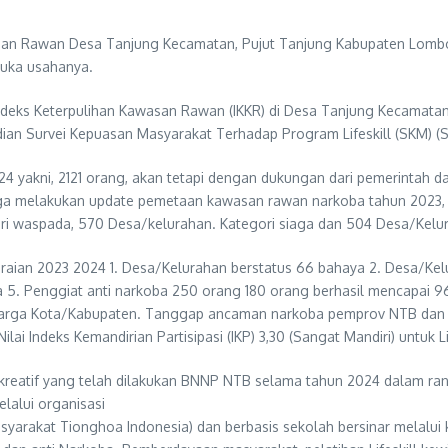
san Rawan Desa Tanjung Kecamatan, Pujut Tanjung Kabupaten Lombok 
buka usahanya.
Indeks Keterpulihan Kawasan Rawan (IKKR) di Desa Tanjung Kecamata
dian Survei Kepuasan Masyarakat Terhadap Program Lifeskill (SKM) 
24 yakni, 2121 orang, akan tetapi dengan dukungan dari pemerintah da
a melakukan update pemetaan kawasan rawan narkoba tahun 2023, Da
ri waspada, 570 Desa/kelurahan. Kategori siaga dan 504 Desa/Kelu
ian 2023 2024 1. Desa/Kelurahan berstatus 66 bahaya 2. Desa/Kelu
sa 5. Penggiat anti narkoba 250 orang 180 orang berhasil mencapai 
arga Kota/Kabupaten. Tanggap ancaman narkoba pemprov NTB dan lomb
ai Indeks Kemandirian Partisipasi (IKP) 3,30 (Sangat Mandiri) untuk 
kreatif yang telah dilakukan BNNP NTB selama tahun 2024 dalam ra
alui organisasi
syarakat Tionghoa Indonesia) dan berbasis sekolah bersinar melalu