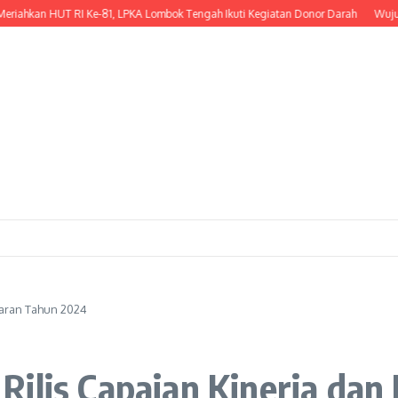
n HUT RI Ke-81, LPKA Lombok Tengah Ikuti Kegiatan Donor Darah
Wujud Kepedu
jaran Tahun 2024
ilis Capaian Kinerja dan