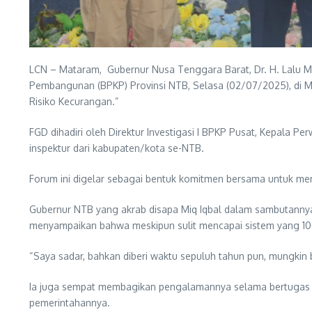
LCN – Mataram, Gubernur Nusa Tenggara Barat, Dr. H. Lalu
Pembangunan (BPKP) Provinsi NTB, Selasa (02/07/2025), di 
Risiko Kecurangan.”
FGD dihadiri oleh Direktur Investigasi I BPKP Pusat, Kepala 
inspektur dari kabupaten/kota se-NTB.
Forum ini digelar sebagai bentuk komitmen bersama untuk mem
Gubernur NTB yang akrab disapa Miq Iqbal dalam sambutanny
menyampaikan bahwa meskipun sulit mencapai sistem yang 100 
“Saya sadar, bahkan diberi waktu sepuluh tahun pun, mungkin b
Ia juga sempat membagikan pengalamannya selama bertugas di
pemerintahannya.