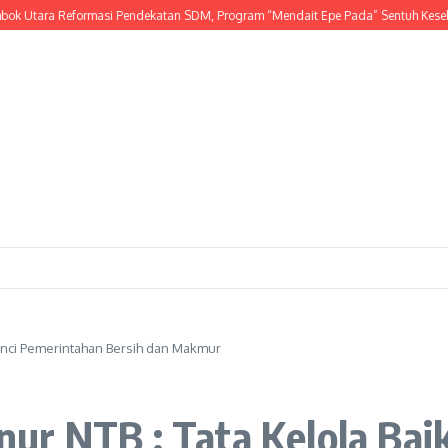
a Reformasi Pendekatan SDM, Program “Mendait Epe Pada” Sentuh Kesehatan Me
Kunci Pemerintahan Bersih dan Makmur
ur NTB : Tata Kelola Bai