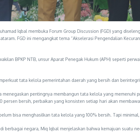
 Muhamad Iqbal membuka Forum Group Discussion (FGD) yang disele
Mataram. FGD ini mengangkat tema “Akselerasi Pengendalian Kecur
Perwakilan BPKP NTB, unsur Aparat Penegak Hukum (APH) seperti perw
perkuat tata kelola pemerintahan daerah yang bersih dan berintegri
a menegaskan pentingnya membangun tata kelola yang memenuhi pri
persen bersih, perbaikan yang konsisten setiap hari akan membawa 
elum bisa menghasilkan tata kelola yang 100% bersih. Tapi minimal, 
 berbagai negara, Miq Iqbal menjelaskan bahwa kemajuan suatu nega