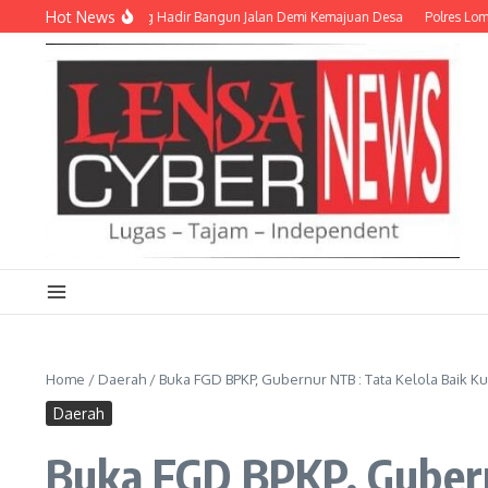
Lewati ke konten
Hot News
a Labuan Tereng Hadir Bangun Jalan Demi Kemajuan Desa
Polres Lombok Utar
Home
/
Daerah
/
Buka FGD BPKP, Gubernur NTB : Tata Kelola Baik 
Daerah
Buka FGD BPKP, Gubern