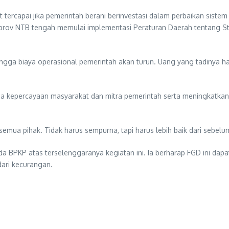
rcapai jika pemerintah berani berinvestasi dalam perbaikan sistem
rov NTB tengah memulai implementasi Peraturan Daerah tentang Stru
ingga biaya operasional pemerintah akan turun. Uang yang tadinya habi
ga kepercayaan masyarakat dan mitra pemerintah serta meningkatka
semua pihak. Tidak harus sempurna, tapi harus lebih baik dari sebelu
a BPKP atas terselenggaranya kegiatan ini. Ia berharap FGD ini da
ari kecurangan.