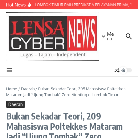
Lewati ke konten
Hot News
POLRES LOMBOK TIMUR RAIH PREDIKAT A PELAYANAN PRIMA, TERBAI
Me
nu
Home
/
Daerah
/
Bukan Sekadar Teori, 209 Mahasiswa Poltekkes
Mataram Jadi “Ujung Tombak” Zero Stunting di Lombok Timur
Daerah
Bukan Sekadar Teori, 209
Mahasiswa Poltekkes Mataram
Jadi “Ujung Tombak” Zero