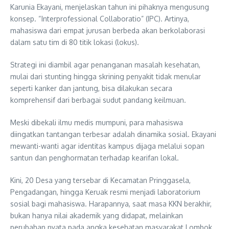
Karunia Ekayani, menjelaskan tahun ini pihaknya mengusung
konsep. “Interprofessional Collaboratio” (IPC). Artinya,
mahasiswa dari empat jurusan berbeda akan berkolaborasi
dalam satu tim di 80 titik lokasi (lokus).
Strategi ini diambil agar penanganan masalah kesehatan,
mulai dari stunting hingga skrining penyakit tidak menular
seperti kanker dan jantung, bisa dilakukan secara
komprehensif dari berbagai sudut pandang keilmuan.
Meski dibekali ilmu medis mumpuni, para mahasiswa
diingatkan tantangan terbesar adalah dinamika sosial. Ekayani
mewanti-wanti agar identitas kampus dijaga melalui sopan
santun dan penghormatan terhadap kearifan lokal.
Kini, 20 Desa yang tersebar di Kecamatan Pringgasela,
Pengadangan, hingga Keruak resmi menjadi laboratorium
sosial bagi mahasiswa. Harapannya, saat masa KKN berakhir,
bukan hanya nilai akademik yang didapat, melainkan
perubahan nyata pada angka kesehatan masyarakat Lombok