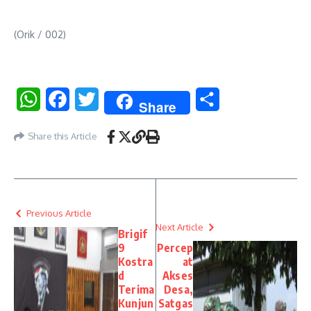
(Orik / 002)
WhatsApp
Facebook
Twitter
Share
Share
Share this Article
Previous Article
Next Article
Brigif
9
Percep
Kostra
at
d
Akses
Terima
Desa,
Kunjun
Satgas