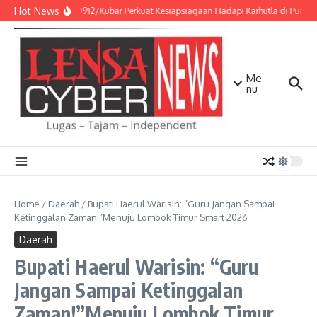
Lewati ke konten
Hot News
Kodim 0912/Kubar Perkuat Kesiapsiagaan Hadapi Karhutla di Punca
Me
nu
Home
/
Daerah
/
Bupati Haerul Warisin: “Guru Jangan Sampai
Ketinggalan Zaman!”Menuju Lombok Timur Smart 2026
Daerah
Bupati Haerul Warisin: “Guru
Jangan Sampai Ketinggalan
Zaman!”Menuju Lombok Timur