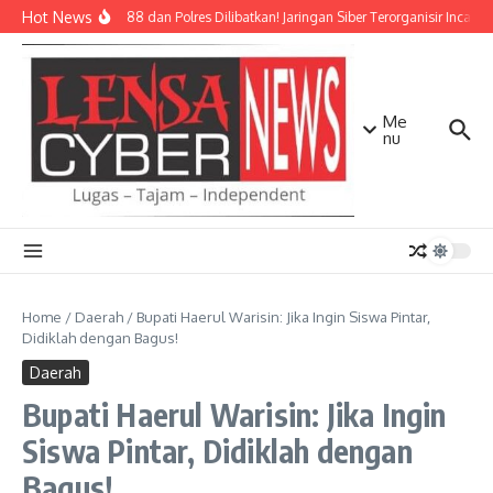
Lewati ke konten
Hot News
Densus 88 dan Polres Dilibatkan! Jaringan Siber Terorganisir Incar 5
Me
nu
Home
/
Daerah
/
Bupati Haerul Warisin: Jika Ingin Siswa Pintar,
Didiklah dengan Bagus!
Daerah
Bupati Haerul Warisin: Jika Ingin
Siswa Pintar, Didiklah dengan
Bagus!