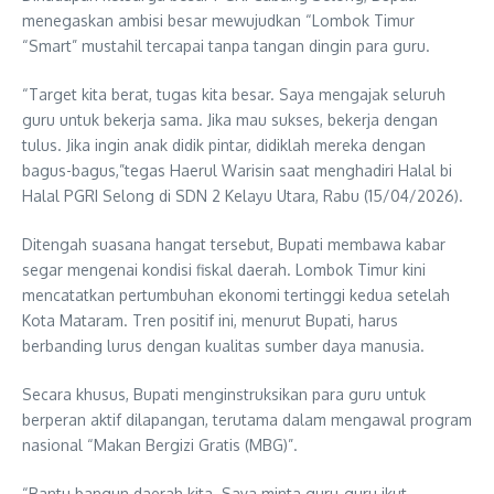
menegaskan ambisi besar mewujudkan “Lombok Timur
“Smart” mustahil tercapai tanpa tangan dingin para guru.
“Target kita berat, tugas kita besar. Saya mengajak seluruh
guru untuk bekerja sama. Jika mau sukses, bekerja dengan
tulus. Jika ingin anak didik pintar, didiklah mereka dengan
bagus-bagus,”tegas Haerul Warisin saat menghadiri Halal bi
Halal PGRI Selong di SDN 2 Kelayu Utara, Rabu (15/04/2026).
Ditengah suasana hangat tersebut, Bupati membawa kabar
segar mengenai kondisi fiskal daerah. Lombok Timur kini
mencatatkan pertumbuhan ekonomi tertinggi kedua setelah
Kota Mataram. Tren positif ini, menurut Bupati, harus
berbanding lurus dengan kualitas sumber daya manusia.
Secara khusus, Bupati menginstruksikan para guru untuk
berperan aktif dilapangan, terutama dalam mengawal program
nasional “Makan Bergizi Gratis (MBG)”.
“Bantu bangun daerah kita. Saya minta guru-guru ikut