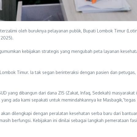
rzalimi oleh buruknya pelayanan publik, Bupati Lombok Timur (Lotim
0/2025).
a mengumumkan kebijakan strategis yang mengubah peta layanan keseh
Lombok Timur. Ia tak segan berinteraksi dengan pasien dan petuga
SUD yang dibangun dari dana ZIS (Zakat, Infaq, Sedekah) masyarakat i
lat yang ada kami sepakati untuk memindahkannya ke Masbagik,”tegas 
a akan dilengkapi dengan peralatan kesehatan serba baru dari bant
h berfungsi. Kebijakan ini dinilai sebagai langkah pemerataan fasil