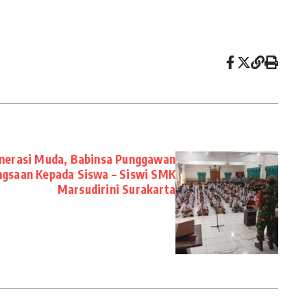
enerasi Muda, Babinsa Punggawan
gsaan Kepada Siswa – Siswi SMK
Marsudirini Surakarta