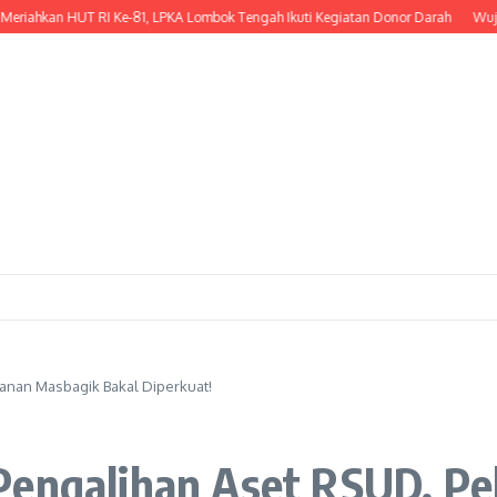
hkan HUT RI Ke-81, LPKA Lombok Tengah Ikuti Kegiatan Donor Darah
Wujud Ke
yanan Masbagik Bakal Diperkuat!
Pengalihan Aset RSUD, P