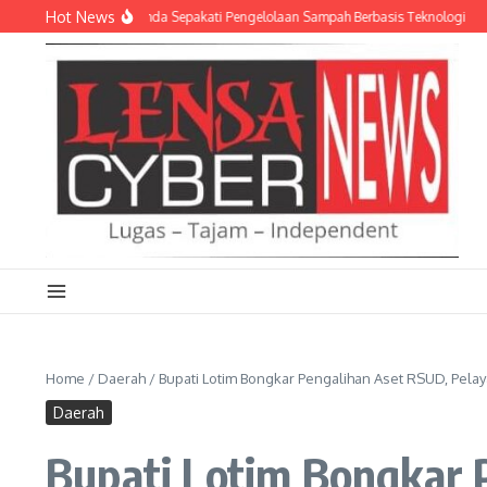
Lewati ke konten
Hot News
 AD dan Empat Pemda Sepakati Pengelolaan Sampah Berbasis Teknologi
Meria
Home
/
Daerah
/
Bupati Lotim Bongkar Pengalihan Aset RSUD, Pela
Daerah
Bupati Lotim Bongkar 