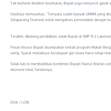
Tak berhenti disektor kesehatan, Bupati juga menyorot gelia
​Hasilnya memuaskan, “Ternyata sudah banyak UMKM yang dila
Selaparang Finansial untuk mengakses permodalan dengan bu
​Terakhir, dibidang pendidikan, sidak Bupati di SMP N 2 Labuh
​Pesan khusus Bupati disampaikan terkait program Makan Bergi
asing. Syarat mutlaknya: kecukupan gizi siswa harus tetap ter
​Sidak kali ini membuktikan komitmen Bupati Haerul Warisin u
ekonomi lokal,”tandasnya.
(Orik / LCN)