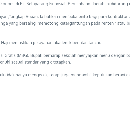
t ekonomi di PT Selaparang Finansial. Perusahaan daerah ini didoro
yani,”ungkap Bupati. Ia bahkan membuka pintu bagi para kontraktor
nga yang bersaing, memotong ketergantungan pada rentenir atau ba
an Haji memastikan pelayanan akademik berjalan lancar.
zi Gratis (MBG). Bupati berharap sekolah menyajikan menu dengan ba
penuhi sesuai standar yang ditetapkan.
ntuk tidak hanya mengecek, tetapi juga mengambil keputusan berani 