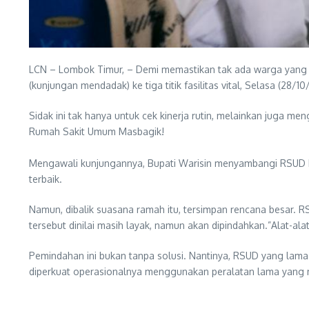
LCN – Lombok Timur, – Demi memastikan tak ada warga yang te
(kunjungan mendadak) ke tiga titik fasilitas vital, Selasa (28/1
​Sidak ini tak hanya untuk cek kinerja rutin, melainkan jug
Rumah Sakit Umum Masbagik!
​Mengawali kunjungannya, Bupati Warisin menyambangi RSUD 
terbaik.
​Namun, dibalik suasana ramah itu, tersimpan rencana besar. R
tersebut dinilai masih layak, namun akan dipindahkan.”Alat-a
​Pemindahan ini bukan tanpa solusi. Nantinya, RSUD yang lam
diperkuat operasionalnya menggunakan peralatan lama yang masi