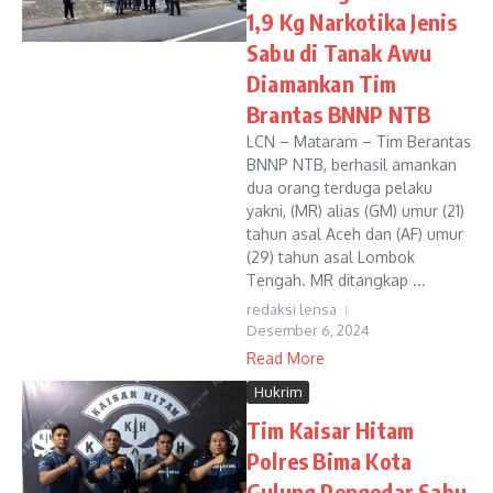
1,9 Kg Narkotika Jenis
Sabu di Tanak Awu
Diamankan Tim
Brantas BNNP NTB
LCN – Mataram – Tim Berantas
BNNP NTB, berhasil amankan
dua orang terduga pelaku
yakni, (MR) alias (GM) umur (21)
tahun asal Aceh dan (AF) umur
(29) tahun asal Lombok
Tengah. MR ditangkap ...
redaksi lensa
Desember 6, 2024
Read More
Hukrim
Tim Kaisar Hitam
Polres Bima Kota
Gulung Pengedar Sabu