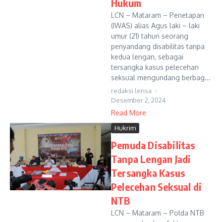
Hukum
LCN – Mataram – Penetapan
(IWAS) alias Agus laki – laki
umur (21) tahun seorang
penyandang disabilitas tanpa
kedua lengan, sebagai
tersangka kasus pelecehan
seksual mengundang berbag...
redaksi lensa
Desember 2, 2024
Read More
Hukrim
Pemuda Disabilitas
Tanpa Lengan Jadi
Tersangka Kasus
Pelecehan Seksual di
NTB
LCN – Mataram – Polda NTB