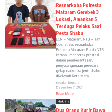
Resnarkoba Polresta
Mataram Gerebek 3
Lokasi, Amankan 5
Terduga Pelaku Saat
Pesta Shabu
LCN – Mataram, NTB – Tim
Opsnal Sat resnarkoba
Polresta Mataram Polda NTB,
kembali mencetak prestasi
dalam pemberantasan,
penyalahgunaan peredaran
gelap narkotika jenis shabu
diwilayah Kota Mata...
redaksi lensa
Desember 7, 2024
Read More
Hukrim
Dua Orang Kurir Bawa