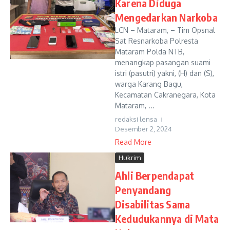
Karena Diduga
Mengedarkan Narkoba
LCN – Mataram, – Tim Opsnal
Sat Resnarkoba Polresta
Mataram Polda NTB,
menangkap pasangan suami
istri (pasutri) yakni, (H) dan (S),
warga Karang Bagu,
Kecamatan Cakranegara, Kota
Mataram, ...
redaksi lensa
Desember 2, 2024
Read More
Hukrim
Ahli Berpendapat
Penyandang
Disabilitas Sama
Kedudukannya di Mata