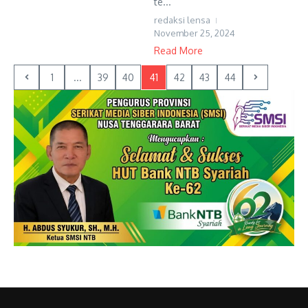
te...
redaksi lensa
November 25, 2024
Read More
1
...
39
40
41
42
43
44