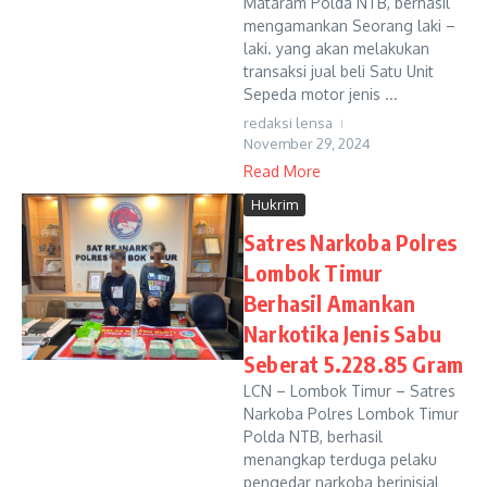
Mataram Polda NTB, berhasil
mengamankan Seorang laki –
laki. yang akan melakukan
transaksi jual beli Satu Unit
Sepeda motor jenis ...
redaksi lensa
November 29, 2024
Read More
Hukrim
Satres Narkoba Polres
Lombok Timur
Berhasil Amankan
Narkotika Jenis Sabu
Seberat 5.228.85 Gram
LCN – Lombok Timur – Satres
Narkoba Polres Lombok Timur
Polda NTB, berhasil
menangkap terduga pelaku
pengedar narkoba berinisial