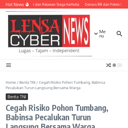
Lewati ke konten
Hot News
TNI-Polri dan Relawan Siaga Karhutla
Densus 88 dan Polres Diliba
Me
nu
Home
/
Berita TNI
/
Cegah Risiko Pohon Tumbang, Babinsa
Pecalukan Turun Langsung Bersama Warga
Berita TNI
Cegah Risiko Pohon Tumbang,
Babinsa Pecalukan Turun
Langsung Bersama Warga