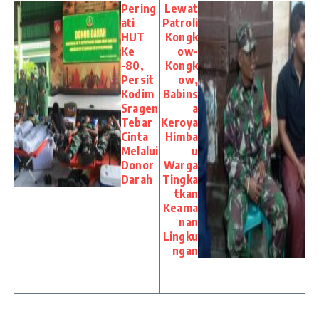
Pering
Lewat
ati
Patroli
HUT
Kongk
Ke
ow-
-80,
Kongk
Persit
ow,
Kodim
Babins
Sragen
a
Tebar
Keroya
Cinta
Himba
Melalui
u
Donor
Warga
Darah
Tingka
tkan
Keama
nan
Lingku
ngan