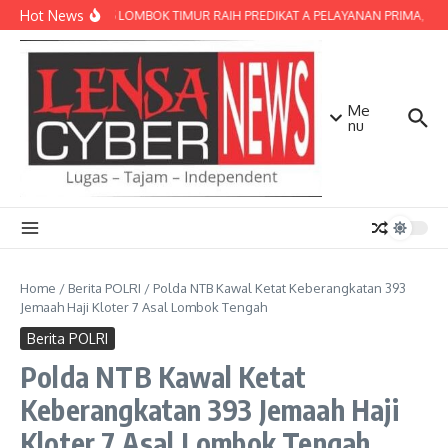
Lewati ke konten
Hot News
POLRES LOMBOK TIMUR RAIH PREDIKAT A PELAYANAN PRIMA, TERBA
Me
nu
Home
/
Berita POLRI
/
Polda NTB Kawal Ketat Keberangkatan 393
Jemaah Haji Kloter 7 Asal Lombok Tengah
Berita POLRI
Polda NTB Kawal Ketat
Keberangkatan 393 Jemaah Haji
Kloter 7 Asal Lombok Tengah