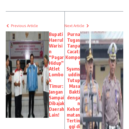
Previous Article
Next Article
Bupati
Purna
Haerul
Tugas
Warisi
Tanpa
n
Cacat:
“Pagar
Kompo
Hidup”
l
Atlet
Syams
Lombo
uddin
k
Tutup
Timur:
Masa
Jangan
Bakti
Sampai
denga
Dibajak
n
Daerah
Kehor
Lain!
matan
Tertin
ggi di