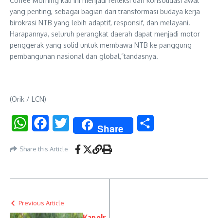
Coffee Morning kali ini menjadi refleksi dan konsolidasi awal
yang penting, sebagai bagian dari transformasi budaya kerja
birokrasi NTB yang lebih adaptif, responsif, dan melayani.
Harapannya, seluruh perangkat daerah dapat menjadi motor
penggerak yang solid untuk membawa NTB ke panggung
pembangunan nasional dan global,”tandasnya.
(Orik / LCN)
WhatsApp
Facebook
Twitter
Share
Share
Share this Article
Previous Article
Kapolr