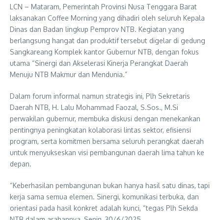
LCN – Mataram, Pemerintah Provinsi Nusa Tenggara Barat
laksanakan Coffee Morning yang dihadiri oleh seluruh Kepala
Dinas dan Badan lingkup Pemprov NTB. Kegiatan yang
berlangsung hangat dan produktif tersebut digelar di gedung
Sangkareang Komplek kantor Gubernur NTB, dengan fokus
utama “Sinergi dan Akselerasi Kinerja Perangkat Daerah
Menuju NTB Makmur dan Mendunia.”
Dalam forum informal namun strategis ini, Plh Sekretaris
Daerah NTB, H. Lalu Mohammad Faozal, S.Sos., M.Si
perwakilan gubernur, membuka diskusi dengan menekankan
pentingnya peningkatan kolaborasi lintas sektor, efisiensi
program, serta komitmen bersama seluruh perangkat daerah
untuk menyukseskan visi pembangunan daerah lima tahun ke
depan.
“Keberhasilan pembangunan bukan hanya hasil satu dinas, tapi
kerja sama semua elemen. Sinergi, komunikasi terbuka, dan
orientasi pada hasil konkret adalah kunci, “tegas Plh Sekda
NTB dalam arahannya, Senin, 30/6/2025.