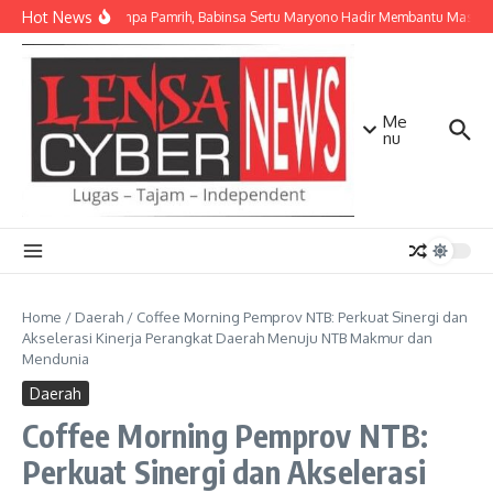
Lewati ke konten
Hot News
Ikhlas Tanpa Pamrih, Babinsa Sertu Maryono Hadir Membantu Masya
Me
nu
Home
/
Daerah
/
Coffee Morning Pemprov NTB: Perkuat Sinergi dan
Akselerasi Kinerja Perangkat Daerah Menuju NTB Makmur dan
Mendunia
Daerah
Coffee Morning Pemprov NTB:
Perkuat Sinergi dan Akselerasi