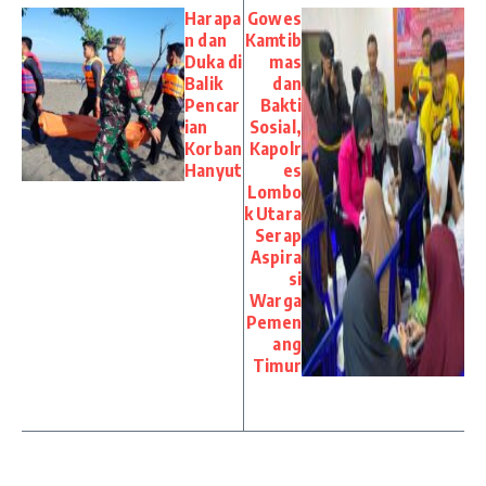
Harapa
Gowes
n dan
Kamtib
Duka di
mas
Balik
dan
Pencar
Bakti
ian
Sosial,
Korban
Kapolr
Hanyut
es
Lombo
k Utara
Serap
Aspira
si
Warga
Pemen
ang
Timur