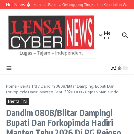
Lewati ke konten
Hot News
Patroli Humanis Babinsa Gelanggang Tingkatkan Kepedulian Warga
Me
nu
Home
/
Berita TNI
/
Dandim 0808/Blitar Dampingi Bupati Dan
Forkopimda Hadiri Manten Tebu 2026 Di PG Rejoso Manis Indo
Berita TNI
Dandim 0808/Blitar Dampingi
Bupati Dan Forkopimda Hadiri
Manten Tebu 2026 Di PG Rejoso