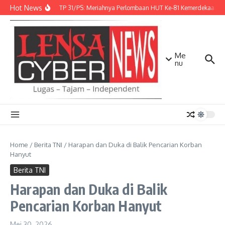
Lewati ke konten
Hot News
Danbrigif TP 31/PS: Meriahnya Perlombaan HUT Ke-81 Kemerdekaan R
Me
nu
Home
/
Berita TNI
/
Harapan dan Duka di Balik Pencarian Korban
Hanyut
Berita TNI
Harapan dan Duka di Balik
Pencarian Korban Hanyut
Mei 30, 2026