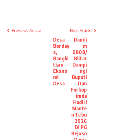
Previous Article
Next Article
Desa
Dandi
Berday
m
a,
0808/
Bangki
Blitar
tkan
Dampi
Ekono
ngi
mi
Bupati
Desa
Dan
Forkop
imda
Hadiri
Mante
n Tebu
2026
Di PG
Rejoso
Manis