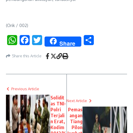
(Orik / 002)
WhatsApp
Facebook
Twitter
Share
Share
Share this Article
Previous Article
Solidit
Next Article
as TNI-
Polri
Pemas
Terjali
angan
n Erat,
Tiang
Kodim
Pilon