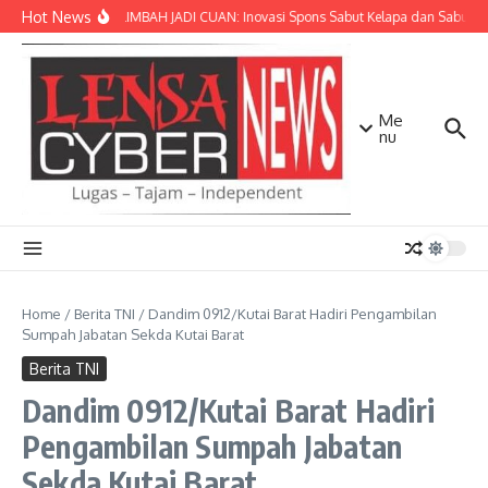
Lewati ke konten
Hot News
SULAP LIMBAH JADI CUAN: Inovasi Spons Sabut Kelapa dan Sabun C
Me
nu
Home
/
Berita TNI
/
Dandim 0912/Kutai Barat Hadiri Pengambilan
Sumpah Jabatan Sekda Kutai Barat
Berita TNI
Dandim 0912/Kutai Barat Hadiri
Pengambilan Sumpah Jabatan
Sekda Kutai Barat