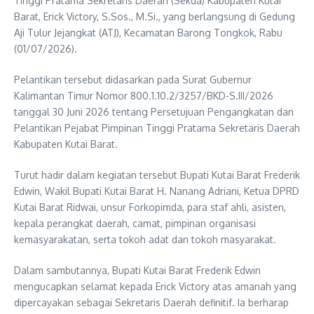
Tinggi Pratama Sekretaris Daerah (Sekda) Kabupaten Kutai
Barat, Erick Victory, S.Sos., M.Si., yang berlangsung di Gedung
Aji Tulur Jejangkat (ATJ), Kecamatan Barong Tongkok, Rabu
(01/07/2026).
Pelantikan tersebut didasarkan pada Surat Gubernur
Kalimantan Timur Nomor 800.1.10.2/3257/BKD-S.III/2026
tanggal 30 Juni 2026 tentang Persetujuan Pengangkatan dan
Pelantikan Pejabat Pimpinan Tinggi Pratama Sekretaris Daerah
Kabupaten Kutai Barat.
Turut hadir dalam kegiatan tersebut Bupati Kutai Barat Frederik
Edwin, Wakil Bupati Kutai Barat H. Nanang Adriani, Ketua DPRD
Kutai Barat Ridwai, unsur Forkopimda, para staf ahli, asisten,
kepala perangkat daerah, camat, pimpinan organisasi
kemasyarakatan, serta tokoh adat dan tokoh masyarakat.
Dalam sambutannya, Bupati Kutai Barat Frederik Edwin
mengucapkan selamat kepada Erick Victory atas amanah yang
dipercayakan sebagai Sekretaris Daerah definitif. Ia berharap