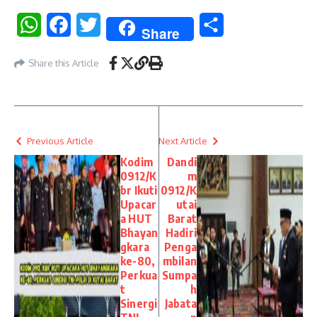
WhatsApp
Facebook
Twitter
Share
Share
Share this Article
Previous Article
Next Article
Kodim
Dandi
0912/K
m
br Ikuti
0912/K
Upacar
utai
a HUT
Barat
Bhayan
Hadiri
gkara
Penga
ke-80,
mbilan
Perkua
Sumpa
t
h
Sinergi
Jabata