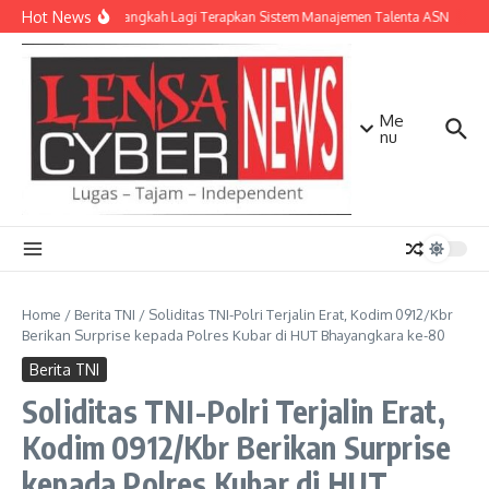
Lewati ke konten
Hot News
NTB Selangkah Lagi Terapkan Sistem Manajemen Talenta ASN
Kap
Me
nu
Home
/
Berita TNI
/
Soliditas TNI-Polri Terjalin Erat, Kodim 0912/Kbr
Berikan Surprise kepada Polres Kubar di HUT Bhayangkara ke-80
Berita TNI
Soliditas TNI-Polri Terjalin Erat,
Kodim 0912/Kbr Berikan Surprise
kepada Polres Kubar di HUT