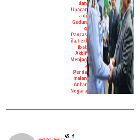
dan
Upacar
a di
Gedun
g
Pancas
ila,Terl
ibat
Aktif
Menjag
a
Perda
maian
Antar
Negara
redaksi lensa