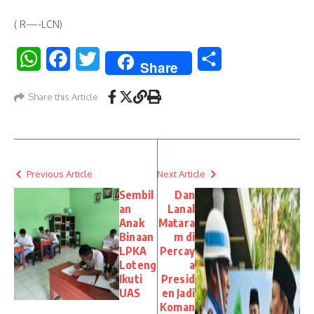
( R—-LCN)
WhatsApp
Facebook
Twitter
Share
Share
Share this Article
Previous Article
Next Article
Sembil
Dan
an
Lanal
Anak
Matara
Binaan
m di
LPKA
Percay
Loteng
a
Ikuti
Presid
UAS
en Jadi
Koman