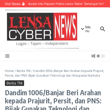
Lewati ke konten
Hot News
Bukan Sekadar Adu Pepadu! Polres Lotara ‘Bakar’ Semangat HUT KLU d
Me
nu
Home
/
Berita TNI
/
Dandim 1006/Banjar Beri Arahan kepada Prajurit,
Persit, dan PNS: Bijak Gunakan Teknologi dan Waspadai Narkoba
Berita TNI
Dandim 1006/Banjar Beri Arahan
kepada Prajurit, Persit, dan PNS:
Bijak Gunakan Teknologi dan