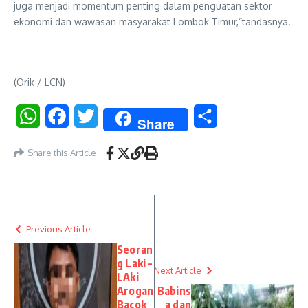
juga menjadi momentum penting dalam penguatan sektor
ekonomi dan wawasan masyarakat Lombok Timur,”tandasnya.
(Orik / LCN)
WhatsApp
Facebook
Twitter
Share
Share
Share this Article
Previous Article
Seoran
g Laki –
Next Article
LAki
Arogan
Babins
Bacok
a dan