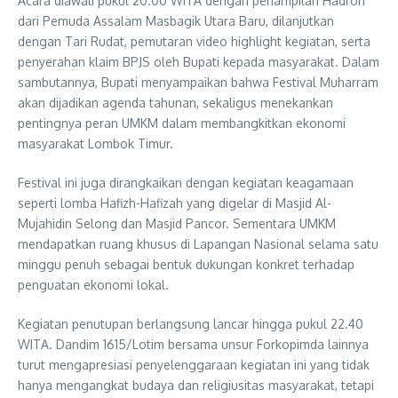
Acara diawali pukul 20.00 WITA dengan penampilan Hadroh
dari Pemuda Assalam Masbagik Utara Baru, dilanjutkan
dengan Tari Rudat, pemutaran video highlight kegiatan, serta
penyerahan klaim BPJS oleh Bupati kepada masyarakat. Dalam
sambutannya, Bupati menyampaikan bahwa Festival Muharram
akan dijadikan agenda tahunan, sekaligus menekankan
pentingnya peran UMKM dalam membangkitkan ekonomi
masyarakat Lombok Timur.
Festival ini juga dirangkaikan dengan kegiatan keagamaan
seperti lomba Hafizh-Hafizah yang digelar di Masjid Al-
Mujahidin Selong dan Masjid Pancor. Sementara UMKM
mendapatkan ruang khusus di Lapangan Nasional selama satu
minggu penuh sebagai bentuk dukungan konkret terhadap
penguatan ekonomi lokal.
Kegiatan penutupan berlangsung lancar hingga pukul 22.40
WITA. Dandim 1615/Lotim bersama unsur Forkopimda lainnya
turut mengapresiasi penyelenggaraan kegiatan ini yang tidak
hanya mengangkat budaya dan religiusitas masyarakat, tetapi