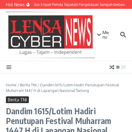
Lewati ke konten
Hot News
TNI AD dan Empat Pemda Sepakati Pengelolaan Sampah Berbasis Tek
Me
nu
Home
/
Berita TNI
/
Dandim 1615/Lotim Hadiri Penutupan Festival
Muharram 1447 H di Lapangan Nasional Selong
Berita TNI
Dandim 1615/Lotim Hadiri
Penutupan Festival Muharram
1447 H di Lapangan Nasional