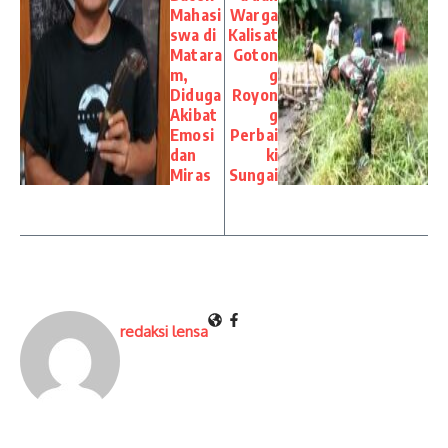
Mahasi
Warga
swa di
Kalisat
Matara
Goton
m,
g
Diduga
Royon
Akibat
g
Emosi
Perbai
dan
ki
Miras
Sungai
redaksi lensa