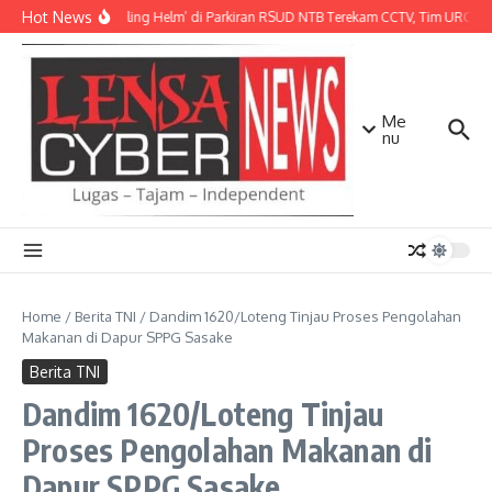
Lewati ke konten
Hot News
Aksi ‘Maling Helm’ di Parkiran RSUD NTB Terekam CCTV, Tim URC Mat
Me
nu
Home
/
Berita TNI
/
Dandim 1620/Loteng Tinjau Proses Pengolahan
Makanan di Dapur SPPG Sasake
Berita TNI
Dandim 1620/Loteng Tinjau
Proses Pengolahan Makanan di
Dapur SPPG Sasake