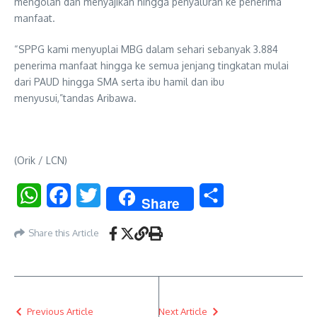
mengolah dan menyajikan hingga penyaluran ke penerima
manfaat.
“SPPG kami menyuplai MBG dalam sehari sebanyak 3.884
penerima manfaat hingga ke semua jenjang tingkatan mulai
dari PAUD hingga SMA serta ibu hamil dan ibu
menyusui,”tandas Aribawa.
(Orik / LCN)
WhatsApp
Facebook
Twitter
Share
Share
Share this Article
Previous Article
Next Article