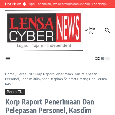
Lewati ke konten
Hot News
Taruna Akpol Tanamkan Jiwa Kepemimpinan Melalui Leadership Camp 
Me
nu
Home
/
Berita TNI
/
Korp Raport Penerimaan Dan Pelepasan
Personel, Kasdim 0105/Abar Ucapkan Selamat Datang Dan Terima
Kasih
Berita TNI
Korp Raport Penerimaan Dan
Pelepasan Personel, Kasdim