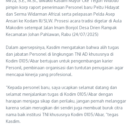
Mirza, S.E., M.Si., diwakili Kasdim Mayor Cke Teguh Widodo
pimpin korp raport penerimaan Personel baru Peltu Hidayat
dan Serma Widarman Afrizal serta pelepasan Pelda Asep
Ansari ke Kodam III/SLW. Prosesi acara tradisi digelar di Aula
Makodim setempat Jalan Imam Bonjol Desa Drien Rampak
Kecamatan Johan Pahlawan, Rabu (24/07/2025)
Dalam apersepsinya, Kasdim mengatakan bahwa alih tugas
dan jabatan Personel di lingkungan TNI AD khususnya di
Kodim 0105/Abar bertujuan untuk pengembangan karier
Personil, pembinaan organisasi dan tuntutan penugasan agar
mencapai kinerja yang profesional.
“Kepada personel baru, saya ucapkan selamat datang dan
selamat menjalankan tugas di Kodim 0105/Abar dengan
harapan menjaga sikap dan perilaku, jangan pernah melanggar
karena selain merugikan diri sendiri juga membuat buruk citra
nama baik institusi TNI khususnya Kodim 0105/Abar, “tegas
Kasdim.