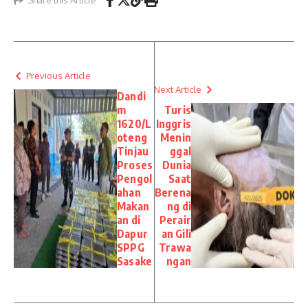
Previous Article
Next Article
Dandi
m
Turis
1620/L
Inggris
oteng
Menin
Tinjau
ggal
Proses
Dunia
Pengol
Saat
ahan
Berena
Makan
ng di
an di
Perair
Dapur
an Gili
SPPG
Trawa
Sasake
ngan