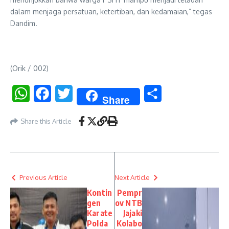
dalam menjaga persatuan, ketertiban, dan kedamaian,” tegas
Dandim.
(Orik / 002)
WhatsApp
Facebook
Twitter
Share
Share
Share this Article
Previous Article
Next Article
Kontin
Pempr
gen
ov NTB
Karate
Jajaki
Polda
Kolabo