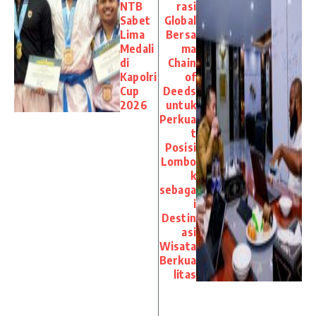
NTB
rasi
Sabet
Global
Lima
Bersa
Medali
ma
di
Chain
Kapolri
of
Cup
Deeds
2026
untuk
Perkua
t
Posisi
Lombo
k
sebaga
i
Destin
asi
Wisata
Berkua
litas