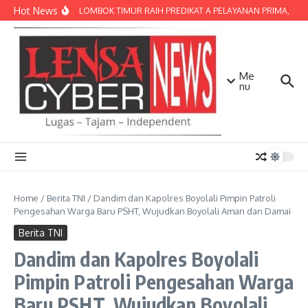
Lewati ke konten
Hot News
POLRES LOMBOK TIMUR RAIH PREDIKAT A PELAYANAN PRIMA, TERBA
Me
nu
Home
/
Berita TNI
/
Dandim dan Kapolres Boyolali Pimpin Patroli
Pengesahan Warga Baru PSHT, Wujudkan Boyolali Aman dan Damai
Berita TNI
Dandim dan Kapolres Boyolali
Pimpin Patroli Pengesahan Warga
Baru PSHT, Wujudkan Boyolali