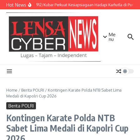
Lewati ke konten
Hot News
Kodim 0912/Kubar Perkuat Kesiapsiagaan Hadapi Karhutla di Punca
Me
nu
Home
/
Berita POLRI
/
Kontingen Karate Polda NTB Sabet Lima
Medali di Kapolri Cup 2026
Berita POLRI
Kontingen Karate Polda NTB
Sabet Lima Medali di Kapolri Cup
2026