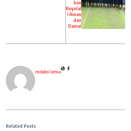
kan
Boyolal
i Aman
dan
Damai
redaksi lensa
Related Posts