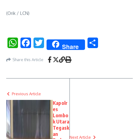
(Orik / LCN)
WhatsApp
Facebook
Twitter
Share
Share
Share this Article
Previous Article
Kapolr
es
Lombo
k Utara
Tegask
an
Next Article