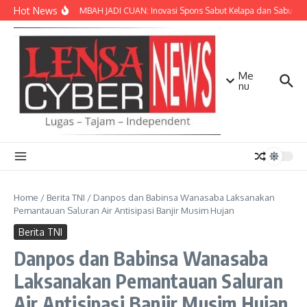
Lewati ke konten
Hot News
SULAP LIMBAH JADI CUAN: Inovasi Spons Sabut Kelapa dan Sabun Ca
Me
nu
Home
/
Berita TNI
/
Danpos dan Babinsa Wanasaba Laksanakan
Pemantauan Saluran Air Antisipasi Banjir Musim Hujan
Berita TNI
Danpos dan Babinsa Wanasaba
Laksanakan Pemantauan Saluran
Air Antisipasi Banjir Musim Hujan