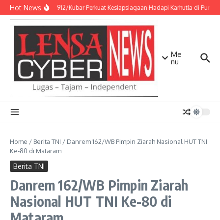
Lewati ke konten
Hot News
Kodim 0912/Kubar Perkuat Kesiapsiagaan Hadapi Karhutla di Punca
Me
nu
Home
/
Berita TNI
/
Danrem 162/WB Pimpin Ziarah Nasional HUT TNI
Ke-80 di Mataram
Berita TNI
Danrem 162/WB Pimpin Ziarah
Nasional HUT TNI Ke-80 di
Mataram