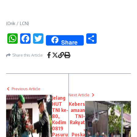
(Orik / LCN)
WhatsApp
Facebook
Twitter
Share
Share
Share this Article
Previous Article
Next Article
Jelang
HUT
Kebers
TNI ke-
amaan
80,
TNI-
Kodim
Rakyat
0819
,
Pasuru
Poska