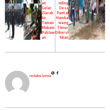
an
mling
Gelar
Desa
Ziarah
Pantai
ke
Hamba
Taman
wang
Makam
Timur
Pahlaw
Dibersi
an
hkan
redaksi lensa