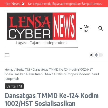
Lewati ke konten
Hot News
TNI AD dan Empat Pemda Sepakati Pengelolaan Sampah Berbasis Tek
Me
nu
Home
/
Berita TNI
/
Dansatgas TMMD Ke-124 Kodim 1002/HST
Sosialisasikan Rekrutmen TNI-AD Gratis di Ponpes Modern Darul
Istiqomah
Berita TNI
Dansatgas TMMD Ke-124 Kodim
1002/HST Sosialisasikan