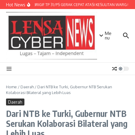
Lewati ke konten
Hot News
DENMA BRIGIF TP 31/PS GERAK CEPAT ATASI KESULITAN WARGA, DI
Me
nu
Home
/
Daerah
/
Dari NTB ke Turki, Gubernur NTB Serukan
Kolaborasi Bilateral yang Lebih Luas
Daerah
Dari NTB ke Turki, Gubernur NTB
Serukan Kolaborasi Bilateral yang
Lebih Luas