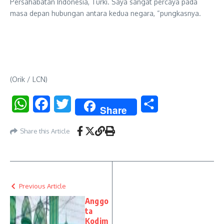
Persahabatan Indonesia, Turki. Saya sangat percaya pada
masa depan hubungan antara kedua negara, “pungkasnya.
(Orik / LCN)
WhatsApp
Facebook
Twitter
Share
Share
Share this Article
Previous Article
Anggo
ta
Kodim