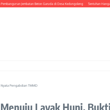
ngunan Jembatan Beton Garuda di Desa Kedungoleng
Sentuhan Hangat Prajuri
ti Nyata Pengabdian TMMD
Menuju Layak Huni, Bukt