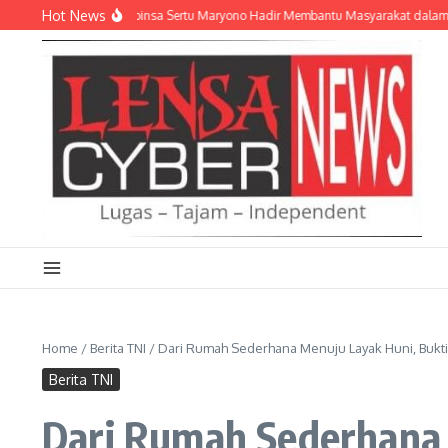
Lewati ke konten
Hot News
Tanpa Pamrih, Babinsa Sertu Maryono Hadir Membantu Masyarakat dalam Pemba
Home
/
Berita TNI
/
Dari Rumah Sederhana Menuju Layak Huni, Buk
Berita TNI
Dari Rumah Sederhana 