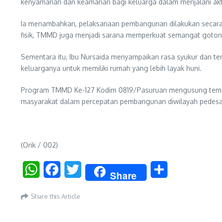
kenyamanan dan keamanan bagi keluarga dalam menjalani aktiv
Ia menambahkan, pelaksanaan pembangunan dilakukan secara 
fisik, TMMD juga menjadi sarana memperkuat semangat goton
Sementara itu, Ibu Nursaida menyampaikan rasa syukur dan 
keluarganya untuk memiliki rumah yang lebih layak huni.
Program TMMD Ke-127 Kodim 0819/Pasuruan mengusung tema “
masyarakat dalam percepatan pembangunan diwilayah pedesaa
(Orik / 002)
WhatsApp
Facebook
Twitter
Share
Share
Share this Article