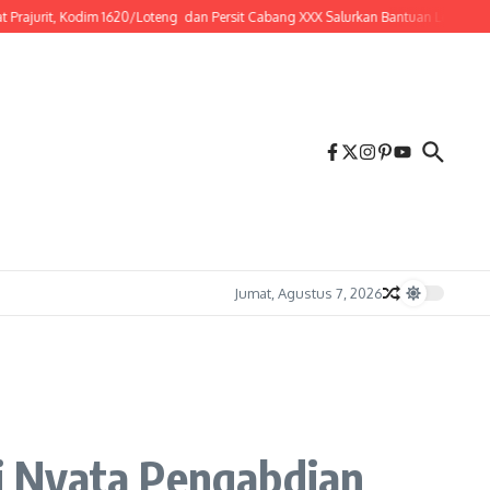
t, Kodim 1620/Loteng dan Persit Cabang XXX Salurkan Bantuan Lewat Jum’at Berk
Jumat, Agustus 7, 2026
i Nyata Pengabdian