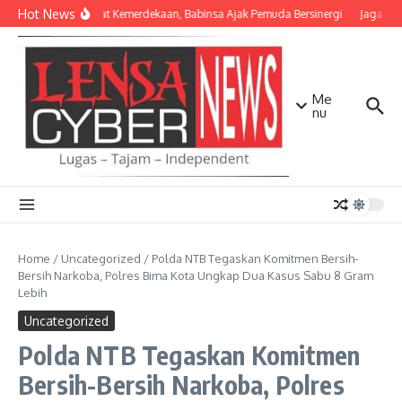
Lewati ke konten
Hot News
Semangat Kemerdekaan, Babinsa Ajak Pemuda Bersinergi
Jaga Mata
Me
nu
Home
/
Uncategorized
/
Polda NTB Tegaskan Komitmen Bersih-
Bersih Narkoba, Polres Bima Kota Ungkap Dua Kasus Sabu 8 Gram
Lebih
Uncategorized
Polda NTB Tegaskan Komitmen
Bersih-Bersih Narkoba, Polres