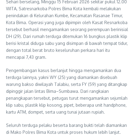
Sehari berselang, Minggu 15 Februari 2026 sekitar pukul 12.00
WITA, Satresnarkoba Polres Bima Kota kembali melakukan
penindakan di Kelurahan Kumbe, Kecamatan Rasanae Timur,
Kota Bima. Operasi yang juga dipimpin oleh Kasat Resnarkoba
tersebut berhasil mengamankan seorang perempuan berinisial
DH (29). Dari rumah terduga ditemukan 16 bungkus plastik klip
berisi kristal diduga sabu yang disimpan di bawah tempat tidur,
dengan total berat bruto keseluruhan perkara hari itu
mencapai 7,43 gram.
Pengembangan kasus berlanjut hingga mengamankan dua
terduga lainnya, yakni WY (25) yang diamankan disebuah
warung bakso diwilayah Talabiu, serta FY (59) yang ditangkap
dipinggir jalan lintas Bima–Sumbawa. Dari rangkaian
penangkapan tersebut, petugas turut mengamankan sejumlah
klip sabu, plastik klip kosong, pipet, beberapa unit handphone,
kartu ATM, dompet, serta uang tunai jutaan rupiah.
Seluruh terduga pelaku beserta barang bukti telah diamankan
di Mako Polres Bima Kota untuk proses hukum lebih lanjut.