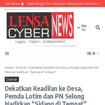
Lewati ke konten
Hot News
Ribuan Pelajar hingga TNI Padati Jalan Kebangsaan, Mataram Dipenuh
Me
nu
Home
/
Daerah
/
Dekatkan Keadilan ke Desa, Pemda Lotim dan PN
Selong Hadirkan “Sidang di Tempat”
Daerah
Dekatkan Keadilan ke Desa,
Pemda Lotim dan PN Selong
Hadirkan “Sidang di Tempat”