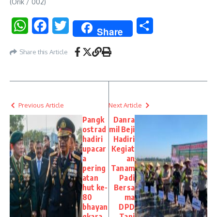
(Orik / 002)
WhatsApp
Facebook
Twitter
Share
Share
Share this Article
Previous Article
Next Article
Pangk
Danra
ostrad
mil Beji
hadiri
Hadiri
upacar
Kegiat
a
an
pering
Tanam
atan
Padi
hut ke-
Bersa
80
ma
bhayan
DPD
gkara
Tani