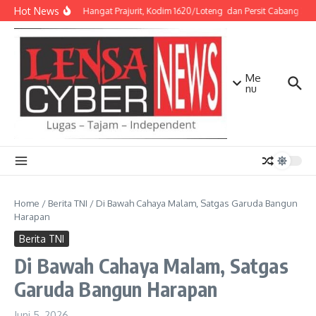
Lewati ke konten
Hot News
Sentuhan Hangat Prajurit, Kodim 1620/Loteng dan Persit Cabang XXX 
Me
nu
Home
/
Berita TNI
/
Di Bawah Cahaya Malam, Satgas Garuda Bangun
Harapan
Berita TNI
Di Bawah Cahaya Malam, Satgas
Garuda Bangun Harapan
Juni 5, 2026