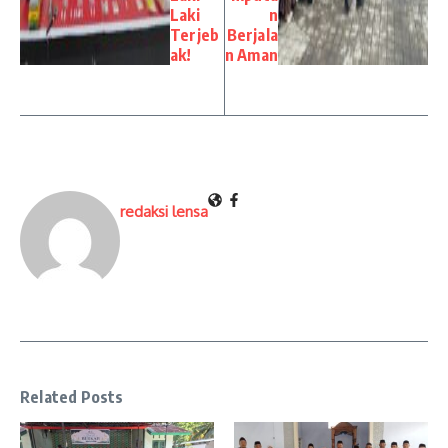
Laki
n
Terjeb
Berjala
ak!
n Aman
redaksi lensa
Related Posts