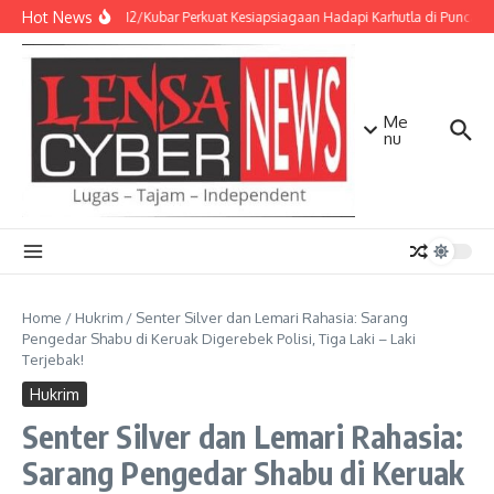
Lewati ke konten
Hot News
Kodim 0912/Kubar Perkuat Kesiapsiagaan Hadapi Karhutla di Puncak 
Me
nu
Home
/
Hukrim
/
Senter Silver dan Lemari Rahasia: Sarang
Pengedar Shabu di Keruak Digerebek Polisi, Tiga Laki – Laki
Terjebak!
Hukrim
Senter Silver dan Lemari Rahasia:
Sarang Pengedar Shabu di Keruak