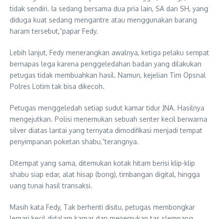
tidak sendiri. Ia sedang bersama dua pria lain, SA dan SH, yang
diduga kuat sedang mengantre atau menggunakan barang
haram tersebut,”papar Fedy.
Lebih lanjut, Fedy menerangkan awalnya, ketiga pelaku sempat
bernapas lega karena penggeledahan badan yang dilakukan
petugas tidak membuahkan hasil. Namun, kejelian Tim Opsnal
Polres Lotim tak bisa dikecoh.
Petugas menggeledah setiap sudut kamar tidur JNA. Hasilnya
mengejutkan. Polisi menemukan sebuah senter kecil berwarna
silver diatas lantai yang ternyata dimodifikasi menjadi tempat
penyimpanan poketan shabu,”terangnya.
Ditempat yang sama, ditemukan kotak hitam berisi klip-klip
shabu siap edar, alat hisap (bong), timbangan digital, hingga
uang tunai hasil transaksi.
Masih kata Fedy, Tak berhenti disitu, petugas membongkar
lemari kecil didalam kamar dan menemukan tas slempang