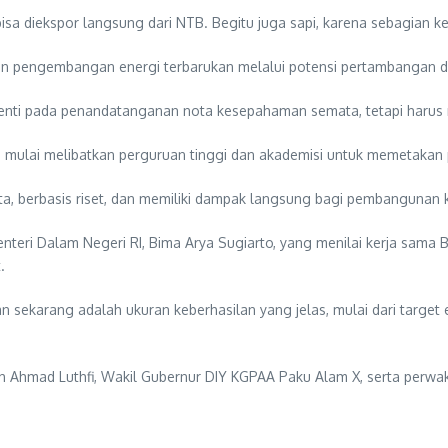
sa diekspor langsung dari NTB. Begitu juga sapi, karena sebagian k
dan pengembangan energi terbarukan melalui potensi pertambangan d
ti pada penandatanganan nota kesepahaman semata, tetapi harus mem
mulai melibatkan perguruan tinggi dan akademisi untuk memetakan p
yata, berbasis riset, dan memiliki dampak langsung bagi pembangunan 
enteri Dalam Negeri RI, Bima Arya Sugiarto, yang menilai kerja sama 
.
kan sekarang adalah ukuran keberhasilan yang jelas, mulai dari targ
h Ahmad Luthfi, Wakil Gubernur DIY KGPAA Paku Alam X, serta perwaki