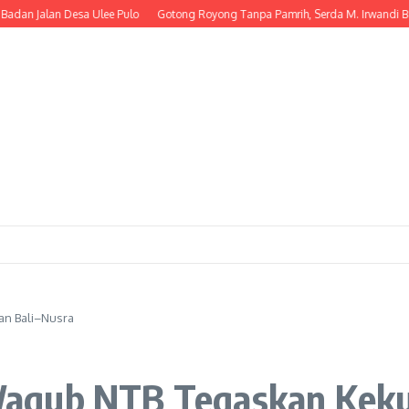
lan Desa Ulee Pulo
Gotong Royong Tanpa Pamrih, Serda M. Irwandi Bantu W
an Bali–Nusra
agub NTB Tegaskan Keku