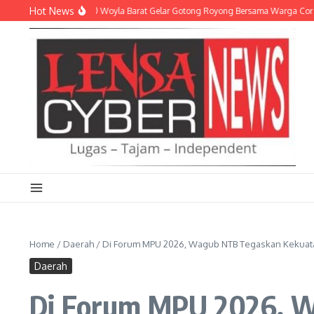
Lewati ke konten
Hot News
 Koramil 0105-10 Woyla Barat Gelar Gotong Royong Bersama Warga Cor Badan Ja
Home
/
Daerah
/
Di Forum MPU 2026, Wagub NTB Tegaskan Kekuat
Daerah
Di Forum MPU 2026, W