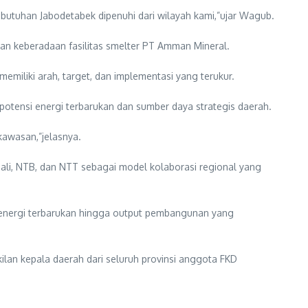
ebutuhan Jabodetabek dipenuhi dari wilayah kami,”ujar Wagub.
an keberadaan fasilitas smelter PT Amman Mineral.
iliki arah, target, dan implementasi yang terukur.
otensi energi terbarukan dan sumber daya strategis daerah.
kawasan,”jelasnya.
Bali, NTB, dan NTT sebagai model kolaborasi regional yang
et energi terbarukan hingga output pembangunan yang
lan kepala daerah dari seluruh provinsi anggota FKD