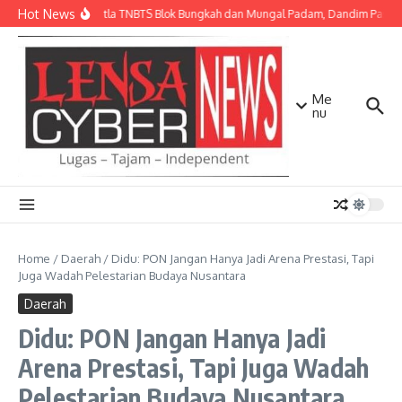
Lewati ke konten
Hot News
Api Karhutla TNBTS Blok Bungkah dan Mungal Padam, Dandim Pasuruan
Me
nu
Home
/
Daerah
/
Didu: PON Jangan Hanya Jadi Arena Prestasi, Tapi
Juga Wadah Pelestarian Budaya Nusantara
Daerah
Didu: PON Jangan Hanya Jadi
Arena Prestasi, Tapi Juga Wadah
Pelestarian Budaya Nusantara