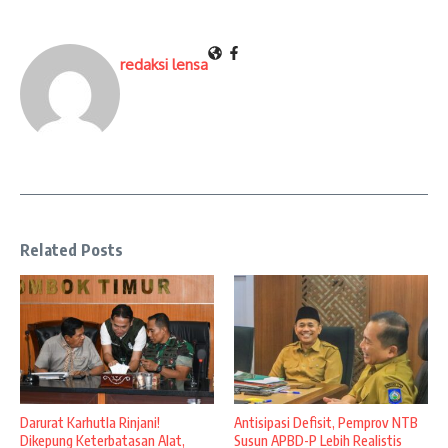
redaksi lensa
Related Posts
Darurat Karhutla Rinjani!
Antisipasi Defisit, Pemprov NTB
Dikepung Keterbatasan Alat,
Susun APBD-P Lebih Realistis