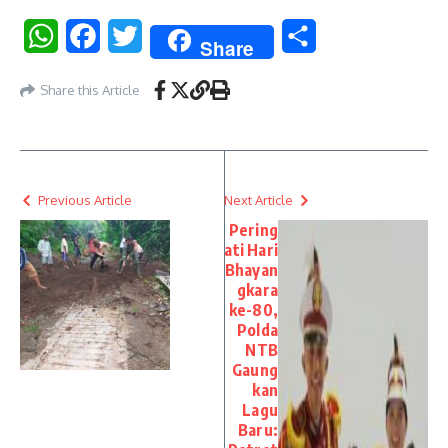
WhatsApp
Facebook
Twitter
Share
Share
Share this Article
Previous Article
Next Article
Pering
ati Hari
Bhayan
gkara
ke-80,
Polda
NTB
Gaung
kan
Lagu
Baru: