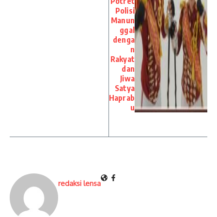
Potret
Polisi
Manun
ggal
denga
n
Rakyat
dan
Jiwa
Satya
Haprab
u
redaksi lensa