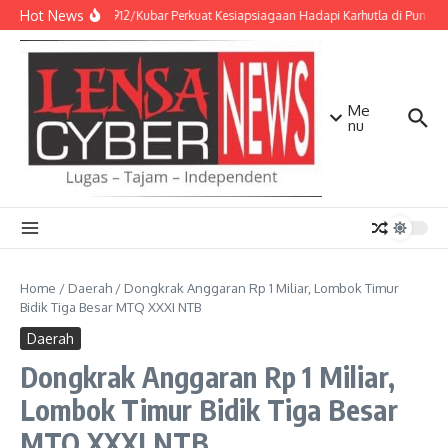
Lewati ke konten
Hot News
Kodim 0912/Kubar Perkuat Kesiapsiagaan Hadapi Karhutla di Puncak
Me
nu
Home
/
Daerah
/
Dongkrak Anggaran Rp 1 Miliar, Lombok Timur
Bidik Tiga Besar MTQ XXXI NTB
Daerah
Dongkrak Anggaran Rp 1 Miliar,
Lombok Timur Bidik Tiga Besar
MTQ XXXI NTB