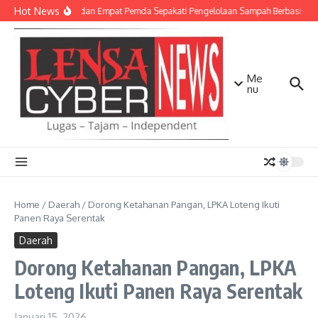
Lewati ke konten
Hot News
TNI AD dan Empat Pemda Sepakati Pengelolaan Sampah Berbasis Tek
Me
nu
Home
/
Daerah
/
Dorong Ketahanan Pangan, LPKA Loteng Ikuti
Panen Raya Serentak
Daerah
Dorong Ketahanan Pangan, LPKA
Loteng Ikuti Panen Raya Serentak
Januari 15, 2026