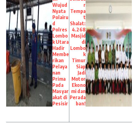
Wujud
r
Nyata
Tempa
Polairu
t
d
Shalat:
Polres
4.268
Lombo
Masjid
k Utara
di
Hadir
Lombo
Membe
k
rikan
Timur
Pelaya
Siap
nan
Jadi
Prima
Motor
Pada
Ekono
Masyar
mi dan
akat di
Perada
Pesisir
ban!