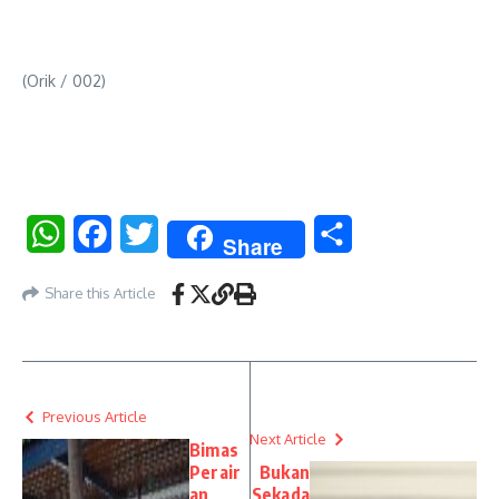
(Orik / 002)
WhatsApp
Facebook
Twitter
Share
Share
Share this Article
Previous Article
Next Article
Bimas
Perair
Bukan
an
Sekada