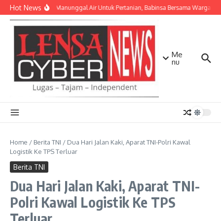
Lewati ke konten
Hot News
TNI AD Manunggal Air Untuk Pertanian, Babinsa Bersama Warga Ban
Me
nu
Home
/
Berita TNI
/
Dua Hari Jalan Kaki, Aparat TNI-Polri Kawal
Logistik Ke TPS Terluar
Berita TNI
Dua Hari Jalan Kaki, Aparat TNI-
Polri Kawal Logistik Ke TPS
Terluar