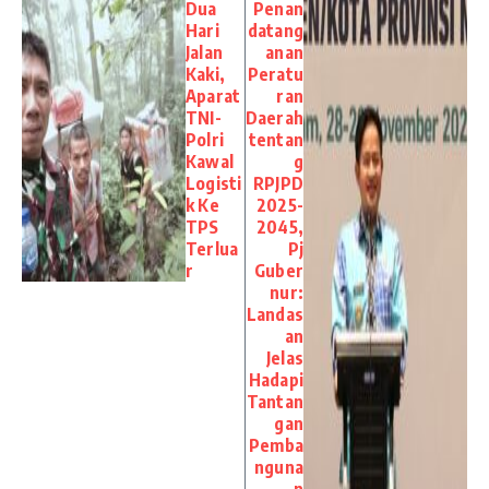
Dua
Penan
Hari
datang
Jalan
anan
Kaki,
Peratu
Aparat
ran
TNI-
Daerah
Polri
tentan
Kawal
g
Logisti
RPJPD
k Ke
2025-
TPS
2045,
Terlua
Pj
r
Guber
nur:
Landas
an
Jelas
Hadapi
Tantan
gan
Pemba
nguna
n