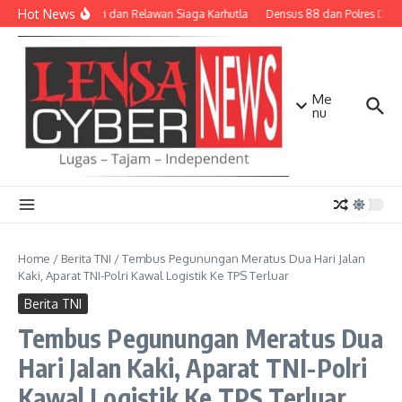
Lewati ke konten
Hot News
TNI-Polri dan Relawan Siaga Karhutla
Densus 88 dan Polres Diliba
Me
nu
Home
/
Berita TNI
/
Tembus Pegunungan Meratus Dua Hari Jalan
Kaki, Aparat TNI-Polri Kawal Logistik Ke TPS Terluar
Berita TNI
Tembus Pegunungan Meratus Dua
Hari Jalan Kaki, Aparat TNI-Polri
Kawal Logistik Ke TPS Terluar