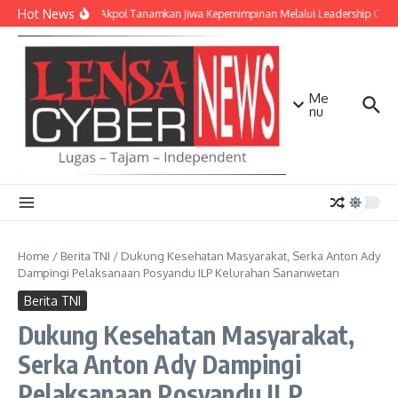
Lewati ke konten
Hot News
Taruna Akpol Tanamkan Jiwa Kepemimpinan Melalui Leadership Camp
Me
nu
Home
/
Berita TNI
/
Dukung Kesehatan Masyarakat, Serka Anton Ady
Dampingi Pelaksanaan Posyandu ILP Kelurahan Sananwetan
Berita TNI
Dukung Kesehatan Masyarakat,
Serka Anton Ady Dampingi
Pelaksanaan Posyandu ILP