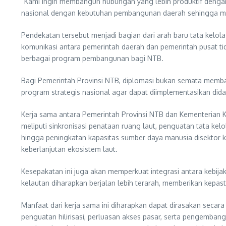
“Kami ingin membangun hubungan yang lebih produktif denga
nasional dengan kebutuhan pembangunan daerah sehingga manf
Pendekatan tersebut menjadi bagian dari arah baru tata kel
komunikasi antara pemerintah daerah dan pemerintah pusat ti
berbagai program pembangunan bagi NTB.
Bagi Pemerintah Provinsi NTB, diplomasi bukan semata memban
program strategis nasional agar dapat diimplementasikan didae
Kerja sama antara Pemerintah Provinsi NTB dan Kementerian K
meliputi sinkronisasi penataan ruang laut, penguatan tata kel
hingga peningkatan kapasitas sumber daya manusia disektor 
keberlanjutan ekosistem laut.
Kesepakatan ini juga akan memperkuat integrasi antara kebij
kelautan diharapkan berjalan lebih terarah, memberikan kepasti
Manfaat dari kerja sama ini diharapkan dapat dirasakan secara
penguatan hilirisasi, perluasan akses pasar, serta pengemba