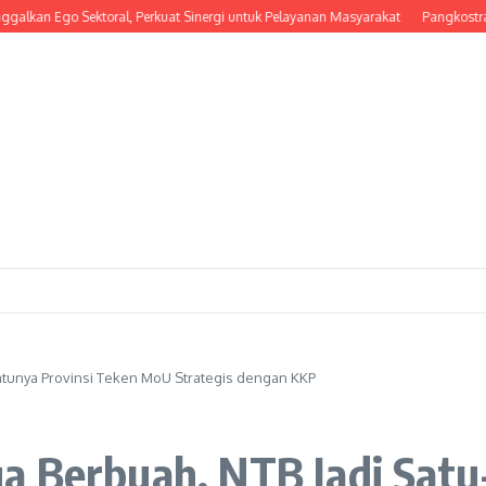
n Ego Sektoral, Perkuat Sinergi untuk Pelayanan Masyarakat
Pangkostrad Hadi
atunya Provinsi Teken MoU Strategis dengan KKP
a Berbuah, NTB Jadi Satu