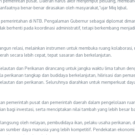
n pemerintah pusat. Daerah harus aktif menjemput peluang, memba
aatnya benar-benar dirasakan oleh masyarakat,”ujar Miq Iqbal.
ola pemerintahan di NTB. Pengalaman Gubernur sebagai diplomat dim
dak berhenti pada koordinasi administratif, tetapi berkembang menj
gun relasi, melainkan instrumen untuk membuka ruang kolaborasi, m
rah secara lebih cepat, tepat sasaran dan berkelanjutan.
elautan dan Perikanan dirancang untuk jangka waktu lima tahun deng
ola perikanan tangkap dan budidaya berkelanjutan, hilirisasi dan pe
kelautan dan perikanan. Seluruhnya diarahkan untuk memperkuat day
akan pemerintah pusat dan pemerintah daerah dalam pengelolaan ruan
an bagi investasi, serta menciptakan nilai tambah yang lebih besar ba
 langsung oleh nelayan, pembudidaya ikan, pelaku usaha perikanan, d
ngan sumber daya manusia yang lebih kompetitif. Pendekatan ekonomi