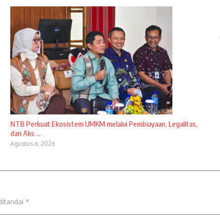
NTB Perkuat Ekosistem UMKM melalui Pembiayaan, Legalitas,
dan Aks ...
Agustus 6, 2026
ditandai
*