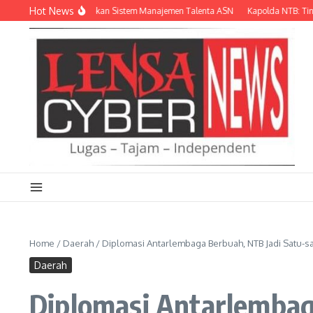
Lewati ke konten
Hot News
angkah Lagi Terapkan Sistem Manajemen Talenta ASN
Kapolda NTB: Tinggalka
Home
/
Daerah
/
Diplomasi Antarlembaga Berbuah, NTB Jadi Satu-s
Daerah
Diplomasi Antarlembag