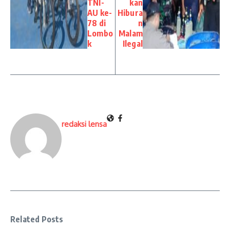
TNI-
kan
AU ke-
Hibura
78 di
n
Lombo
Malam
k
Ilegal
redaksi lensa
Related Posts