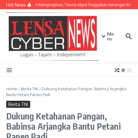
Lewati ke konten
Hot News
Lima Hari Menginspirasi, Taruna Akpol Tinggalkan Kenangan Menda
Me
nu
Home
/
Berita TNI
/
Dukung Ketahanan Pangan, Babinsa Arjangka
Bantu Petani Panen Padi
Berita TNI
Dukung Ketahanan Pangan,
Babinsa Arjangka Bantu Petani
Panen Padi