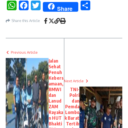
WhatsApp
Facebook
Twitter
Share
Share
Share this Article
Previous Article
Jalan
Sehat
Penuh
Kebers
Next Article
amaan,
BMWI
TNI-
dan
Polri
Lanud
dan
ZAM
Pemda
Rayaka
Lombo
n HUT
k Barat
Bhakti
Tertib