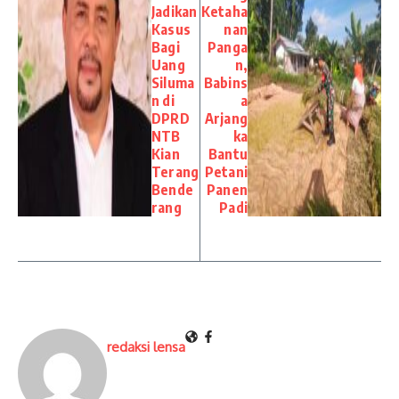
Jadikan
Ketaha
Kasus
nan
Bagi
Panga
Uang
n,
Siluma
Babins
n di
a
DPRD
Arjang
NTB
ka
Kian
Bantu
Terang
Petani
Bende
Panen
rang
Padi
redaksi lensa