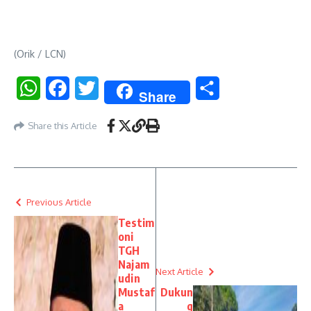
(Orik / LCN)
WhatsApp
Facebook
Twitter
Share
Share
Share this Article
Previous Article
Testim
oni
TGH
Najam
Next Article
udin
Mustaf
Dukun
a
g