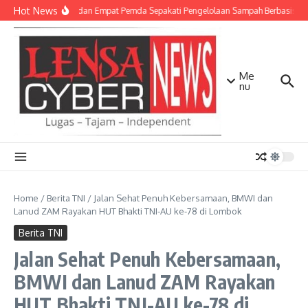
Lewati ke konten
Hot News
TNI AD dan Empat Pemda Sepakati Pengelolaan Sampah Berbasis Tek
Me
nu
Home
/
Berita TNI
/
Jalan Sehat Penuh Kebersamaan, BMWI dan
Lanud ZAM Rayakan HUT Bhakti TNI-AU ke-78 di Lombok
Berita TNI
Jalan Sehat Penuh Kebersamaan,
BMWI dan Lanud ZAM Rayakan
HUT Bhakti TNI-AU ke-78 di