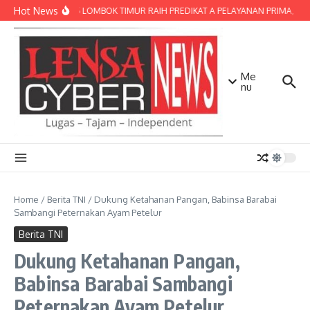
Lewati ke konten
Hot News
POLRES LOMBOK TIMUR RAIH PREDIKAT A PELAYANAN PRIMA, TERBA
Me
nu
Home
/
Berita TNI
/
Dukung Ketahanan Pangan, Babinsa Barabai
Sambangi Peternakan Ayam Petelur
Berita TNI
Dukung Ketahanan Pangan,
Babinsa Barabai Sambangi
Peternakan Ayam Petelur