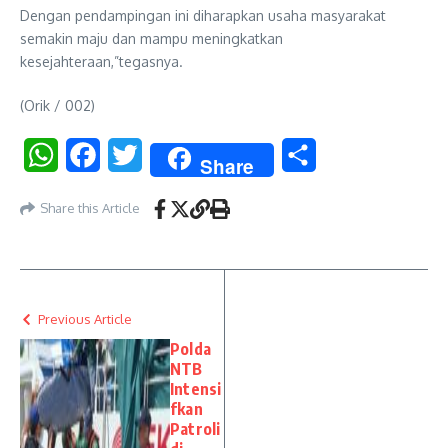
Dengan pendampingan ini diharapkan usaha masyarakat
semakin maju dan mampu meningkatkan
kesejahteraan,”tegasnya.
(Orik / 002)
WhatsApp
Facebook
Twitter
Share
Share
Share this Article
Previous Article
Polda
NTB
Intensi
fkan
Patroli