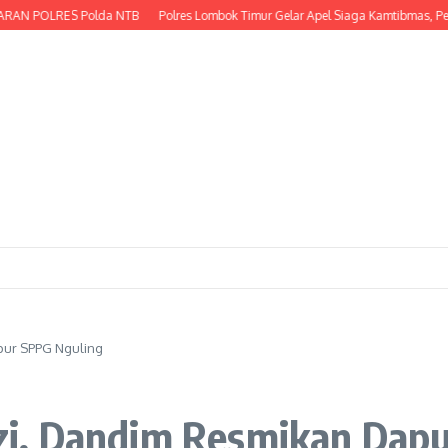
POLRES Polda NTB
Polres Lombok Timur Gelar Apel Siaga Kamtibmas, Perkua
ur SPPG Nguling
i, Dandim Resmikan Dapu