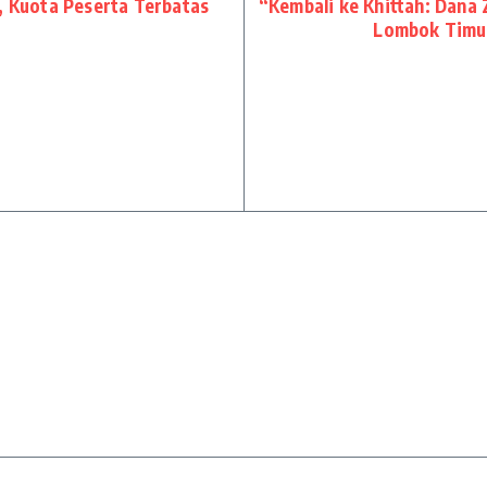
a, Kuota Peserta Terbatas
“Kembali ke Khittah: Dana
Lombok Timur