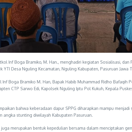
ol Inf Boga Bramiko, M. Han., menghadiri kegiatan Sosialisasi, da
k YTI Desa Nguling Kecamatan, Nguling Kabupaten, Pasuruan Jawa Ti
ol Inf Boga Bramiko M. Han, Bapak Habib Muhammad Ridho Bafaqih Pe
ten CTP Sarwo Edi, Kapolsek Nguling Iptu Pol Kukuh, Kepala Puskes
yampaikan bahwa keberadaan dapur SPPG diharapkan mampu menjadi 
n angka stunting diwilayah Kabupaten Pasuruan.
 juga merupakan bentuk kepedulian bersama dalam menciptakan gener