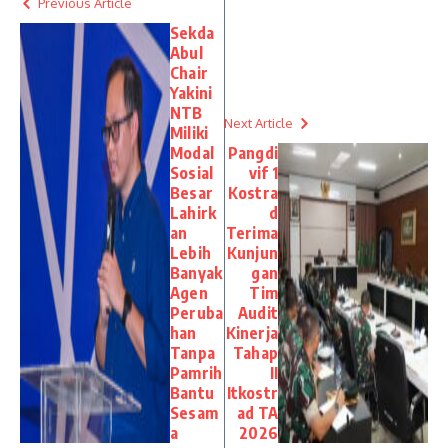
Previous Article
Sekda
Abul
Chair
Yakini
NTB
Next Article
Miliki
Modal
Pangdi
Sosial
vif 1
Besar
Kostra
Lahirk
d
an
Terima
Lebih
Kunjun
Banyak
gan
Agen
Tim
Peruba
Audit
han
Kinerja
Tanpa
Tahap
Pamrih
II
Bantu
Itkostr
Sesam
ad TA
a
2026