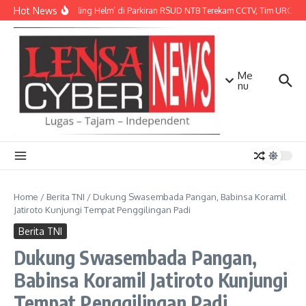
Lewati ke konten
Hot News
Aksi ‘Maling Helm’ di Parkiran RSUD NTB Terekam CCTV, Tim URC Mat
Me
nu
Home
/
Berita TNI
/
Dukung Swasembada Pangan, Babinsa Koramil
Jatiroto Kunjungi Tempat Penggilingan Padi
Berita TNI
Dukung Swasembada Pangan,
Babinsa Koramil Jatiroto Kunjungi
Tempat Penggilingan Padi