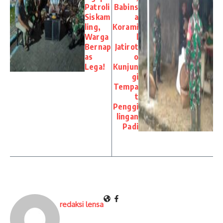
Patroli
Babins
Siskam
a
ling,
Korami
Warga
l
Bernap
Jatirot
as
o
Lega!
Kunjun
gi
Tempa
t
Penggi
lingan
Padi
redaksi lensa