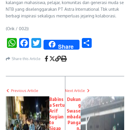
kalangan mahasiswa, pelajar, komunitas dan generasi muda se
NTB yang diselenggarakan PT Astra International Tbk untuk
berbagi inspirasi sekaligus memperluas jejaring kolaborasi.
(Orik / 002))
WhatsApp
Facebook
Twitter
Share
Share
Share this Article
Previous Article
Next Article
Babins
Dukun
a Sertu
g
Arif
Swase
Sugian
mbada
to
Panga
Sigap
n,