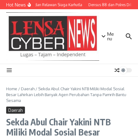
Lewati ke konten
Hot News
TNI-Polri dan Relawan Siaga Karhutla
Densus 88 dan Polres Dilibatk
Me
nu
Home
/
Daerah
/
Sekda Abul Chair Yakini NTB Miliki Modal Sosial
Besar Lahirkan Lebih Banyak Agen Perubahan Tanpa Pamrih Bantu
Sesama
Daerah
Sekda Abul Chair Yakini NTB
Miliki Modal Sosial Besar