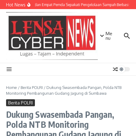
Lewati ke konten
Hot News
TNI AD dan Empat Pemda Sepakati Pengelolaan Sampah Berbasis Tek
Me
nu
Home
/
Berita POLRI
/
Dukung Swasembada Pangan, Polda NTB
Monitoring Pembangunan Gudang Jagung di Sumbawa
Berita POLRI
Dukung Swasembada Pangan,
Polda NTB Monitoring
Pembangunan Gudang Jagung di