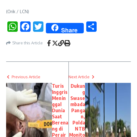
(Orik / LCN)
WhatsApp
Facebook
Twitter
Share
Share
Share this Article
Previous Article
Next Article
Turis
Dukun
Inggris
g
Menin
Swase
ggal
mbada
Dunia
Panga
Saat
n,
Berena
Polda
ng di
NTB
Perair
Monito