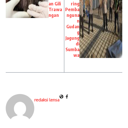
an Gili
ring
Trawa
Pemba
ngan
nguna
n
Gudan
g
Jagung
di
Sumba
wa
redaksi lensa