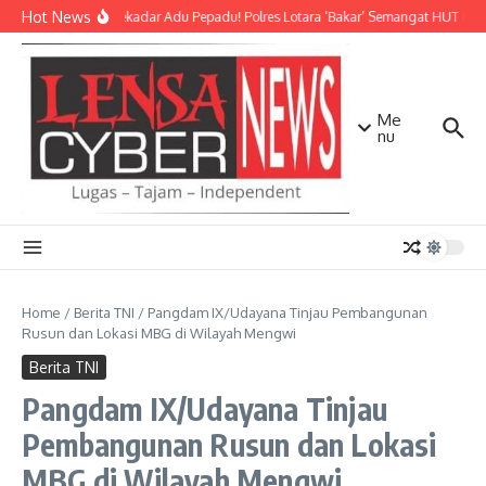
Lewati ke konten
Hot News
Bukan Sekadar Adu Pepadu! Polres Lotara ‘Bakar’ Semangat HUT KLU d
Me
nu
Home
/
Berita TNI
/
Pangdam IX/Udayana Tinjau Pembangunan
Rusun dan Lokasi MBG di Wilayah Mengwi
Berita TNI
Pangdam IX/Udayana Tinjau
Pembangunan Rusun dan Lokasi
MBG di Wilayah Mengwi