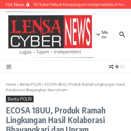
Lewati ke konten
Hot News
Kodim 0912/Kubar Perkuat Kesiapsiagaan Hadapi Karhutla di Puncak
Me
nu
Home
/
Berita POLRI
/
ECOSA 18UU, Produk Ramah Lingkungan Hasil
Kolaborasi Bhayangkari dan Unram
Berita POLRI
ECOSA 18UU, Produk Ramah
Lingkungan Hasil Kolaborasi
Bhayangkari dan Unram