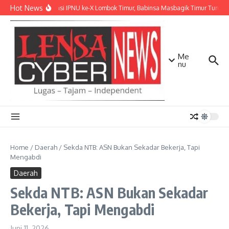
Lewati ke konten
Hot News
Konferensi IPNU ke-X Lombok Timur, Babinsa Masbagik Timur Turut Mo
Me
nu
Home
/
Daerah
/
Sekda NTB: ASN Bukan Sekadar Bekerja, Tapi
Mengabdi
Daerah
Sekda NTB: ASN Bukan Sekadar
Bekerja, Tapi Mengabdi
Juni 11, 2026