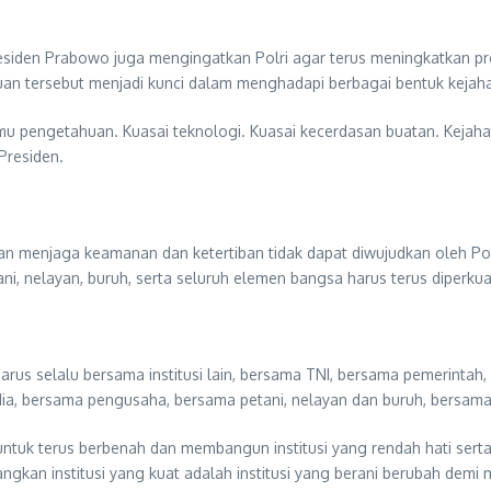
iden Prabowo juga mengingatkan Polri agar terus meningkatkan pr
an tersebut menjadi kunci dalam menghadapi berbagai bentuk kejah
lmu pengetahuan. Kuasai teknologi. Kuasai kecerdasan buatan. Kejah
Presiden.
 menjaga keamanan dan ketertiban tidak dapat diwujudkan oleh Polri 
ni, nelayan, buruh, serta seluruh elemen bangsa harus terus diperkua
lri harus selalu bersama institusi lain, bersama TNI, bersama pemerint
, bersama pengusaha, bersama petani, nelayan dan buruh, bersama se
ntuk terus berbenah dan membangun institusi yang rendah hati ser
dangkan institusi yang kuat adalah institusi yang berani berubah dem