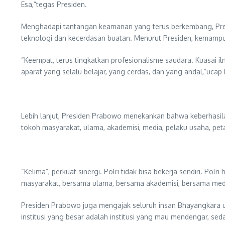
Esa,”tegas Presiden.
Menghadapi tantangan keamanan yang terus berkembang, Pres
teknologi dan kecerdasan buatan. Menurut Presiden, kemampu
“Keempat, terus tingkatkan profesionalisme saudara. Kuasai i
aparat yang selalu belajar, yang cerdas, dan yang andal,”ucap 
Lebih lanjut, Presiden Prabowo menekankan bahwa keberhasilan
tokoh masyarakat, ulama, akademisi, media, pelaku usaha, peta
“Kelima”, perkuat sinergi. Polri tidak bisa bekerja sendiri. Po
masyarakat, bersama ulama, bersama akademisi, bersama media
Presiden Prabowo juga mengajak seluruh insan Bhayangkara u
institusi yang besar adalah institusi yang mau mendengar, se