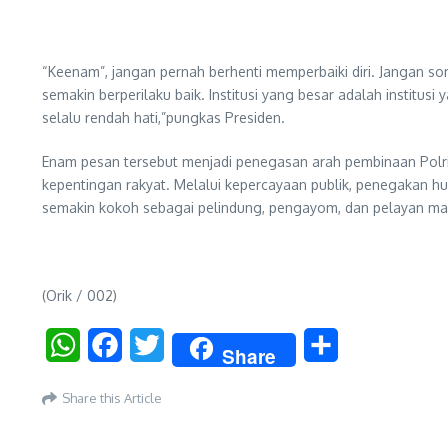
“Keenam”, jangan pernah berhenti memperbaiki diri. Jangan so
semakin berperilaku baik. Institusi yang besar adalah institusi 
selalu rendah hati,”pungkas Presiden.
Enam pesan tersebut menjadi penegasan arah pembinaan Polri k
kepentingan rakyat. Melalui kepercayaan publik, penegakan hu
semakin kokoh sebagai pelindung, pengayom, dan pelayan mas
(Orik / 002)
WhatsApp
Facebook
Twitter
Share
Share
Share this Article