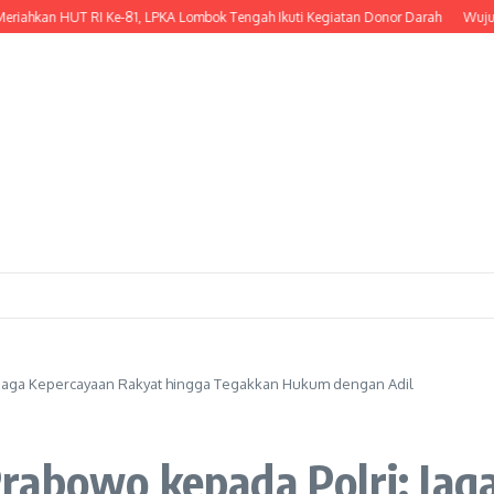
n HUT RI Ke-81, LPKA Lombok Tengah Ikuti Kegiatan Donor Darah
Wujud Keped
 Jaga Kepercayaan Rakyat hingga Tegakkan Hukum dengan Adil
rabowo kepada Polri: Jag