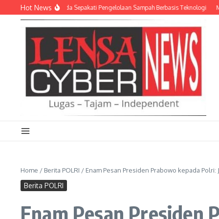
Lewati ke konten
Hot News
 dan Empat Pemda Sepakati Pengelolaan Sampah Berbasis Teknologi
Meriahka
Home
/
Berita POLRI
/
Enam Pesan Presiden Prabowo kepada Polri:
Berita POLRI
Enam Pesan Presiden P